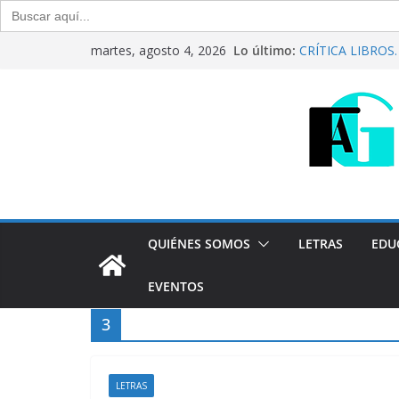
Buscar:
Saltar
Lo último:
CRÍTICA LIBROS. “
martes, agosto 4, 2026
al
Raúl Calvo y Nor
Del debate entre 
contenido
Generación Abier
Agosto de 2026
“Crónicas Barria
2026
Generación Abier
Julio de 2026
QUIÉNES SOMOS
LETRAS
EDU
EVENTOS
3
LETRAS