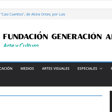
Casi Cuentos”, de Alcira Orsini, por Luis
a Patricia Nardo
filosofía y tecnología, por Gabriella Bianco
ta en Radio: Emisión N° 972, Lunes 03 de
les”, Emisión N°175, Sábado 01 de Agosto de
ta en Radio: Emisión N° 971, Lunes 27 de
Programa radial "Crónicas Barriales"-Arte y Cultura e
CACIÓN
MEDIOS
ARTES VISUALES
ESPECIALES