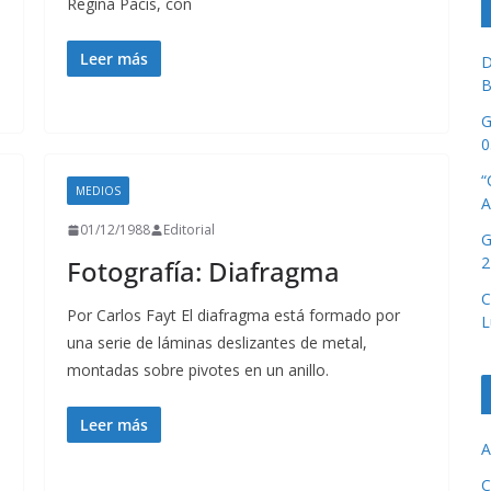
Regina Pacis, con
Leer más
D
B
G
0
“
MEDIOS
A
01/12/1988
Editorial
G
2
Fotografía: Diafragma
C
Por Carlos Fayt El diafragma está formado por
L
una serie de láminas deslizantes de metal,
montadas sobre pivotes en un anillo.
Leer más
A
C