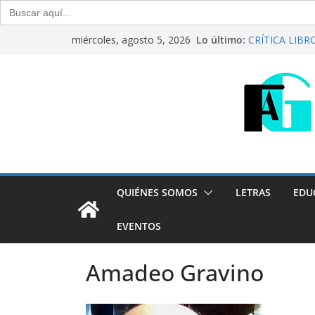
Buscar:
Saltar
Lo último:
CRÍTICA LIBROS
miércoles, agosto 5, 2026
al
Raúl Calvo y N
Del debate ent
contenido
Generación Abi
Agosto de 20
“Crónicas Barr
2026
Generación Abi
Julio de 2026
QUIÉNES SOMOS
LETRAS
EDU
EVENTOS
Amadeo Gravino