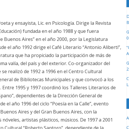
D
B
ta y ensayista, Lic. en Psicología. Dirige la Revista
-Educación) fundada en el año 1988 y que fuera
G
0
de Buenos Aires” en el año 2000, por la Legislatura
 el año 1992 dirige el Café Literario “Antonio Aliberti”,
“
A
eratura que ha propiciado la participación de más de
G
uma valía, del país y del exterior. Co-organizador del
2
e se realizó de 1992 a 1996 en el Centro Cultural
C
General de Bibliotecas Municipales y que convocó a los
L
 Entre 1995 y 1997 coordinó los Talleres Literarios de
 Spano”, dependientes de la Dirección General de
e el año 1996 del ciclo “Poesía en la Calle”, evento
e Buenos Aires y del Gran Buenos Aires, con la
A
 nóveles, artistas plásticos, músicos. De 1997 a 2001
C
ro Cultural “Roberto Santoro”, dependiente de la