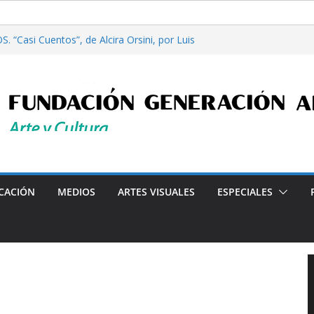
. “Casi Cuentos”, de Alcira Orsini, por Luis
ora Patricia Nardo
re filosofía y tecnología, por Gabriella Bianco
erta en Radio: Emisión N° 972, Lunes 03 de
26
iales”, Emisión N°175, Sábado 01 de Agosto de
erta en Radio: Emisión N° 971, Lunes 27 de
Programa radial "Crónicas Barriales"-Arte y Cultura e
CACIÓN
MEDIOS
ARTES VISUALES
ESPECIALES