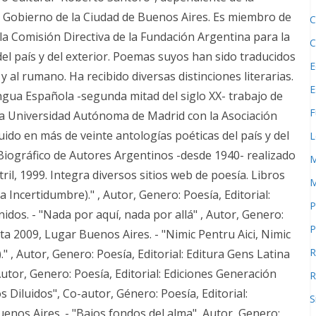
l Gobierno de la Ciudad de Buenos Aires. Es miembro de
C
la Comisión Directiva de la Fundación Argentina para la
C
el país y del exterior. Poemas suyos han sido traducidos
E
o y al rumano. Ha recibido diversas distinciones literarias.
E
ngua Española -segunda mitad del siglo XX- trabajo de
F
la Universidad Autónoma de Madrid con la Asociación
ido en más de veinte antologías poéticas del país y del
L
 Biográfico de Autores Argentinos -desde 1940- realizado
M
il, 1999. Integra diversos sitios web de poesía. Libros
M
 Incertidumbre)." , Autor, Genero: Poesía, Editorial:
P
dos. - "Nada por aquí, nada por allá" , Autor, Genero:
P
rta 2009, Lugar Buenos Aires. - "Nimic Pentru Aici, Nimic
R
." , Autor, Genero: Poesía, Editorial: Editura Gens Latina
utor, Genero: Poesía, Editorial: Ediciones Generación
R
 Diluidos", Co-autor, Género: Poesía, Editorial:
S
enos Aires. - "Bajos fondos del alma", Autor, Genero: