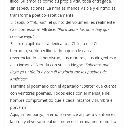
lírico. Su amor es como su propia vida, toda entregada,
sin especulaciones. La rima es menos visible y el ritmo se
transforma poético-estéticamente.
El capítulo
“Intimas”
-el quinto del volumen- es realmente
casi confesional. Allí dice:
“Para sentir los años hay que
creerse viejo”
.
El sexto capítulo está dedicado a Chile, a ese Chile
hermoso, sufrido y libertario a quien le canta
reverenciando su heroísmo, sus mártires, sus dirigentes y
a su inmortal Neruda con su Isla Negra:
“Sabemos que
llega ya tu júbilo / y con él la gloria /de los pueblos de
América/”
.
Termina el poemario con el apartado
“Cantos”
que cuenta
con veintitrés poemas. Todos ellos con el mensaje del
hombre comprometido que a cada instante vislumbra el
porvernir.
Aquí, sin embargo, la emoción vence al poeta y entonces
la rima y el verso lineal desmerecen literariamente mucho