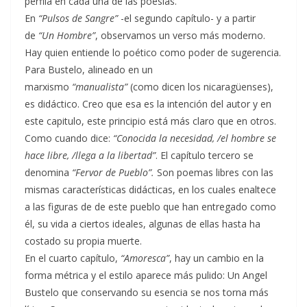
perfila en cada una de las poesías.
En
“Pulsos de Sangre”
-el segundo capítulo- y a partir
de
“Un Hombre”
, observamos un verso más moderno.
Hay quien entiende lo poético como poder de sugerencia.
Para Bustelo, alineado en un
marxismo
“manualista”
(como dicen los nicaragüenses),
es didáctico. Creo que esa es la intención del autor y en
este capitulo, este principio está más claro que en otros.
Como cuando dice:
“Conocida la necesidad, /el hombre se
hace libre, /llega a la libertad”
. El capítulo tercero se
denomina
“Fervor de Pueblo”.
Son poemas libres con las
mismas características didácticas, en los cuales enaltece
a las figuras de de este pueblo que han entregado como
él, su vida a ciertos ideales, algunas de ellas hasta ha
costado su propia muerte.
En el cuarto capítulo,
“Amoresca”
, hay un cambio en la
forma métrica y el estilo aparece más pulido: Un Angel
Bustelo que conservando su esencia se nos torna más