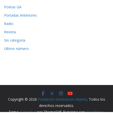
Poetas GA
Portadas Anteriores
Radio
Revista
Sin categoría
Ultimo número
Copyright © 2026
Fundación Generación Abierta
. Todos los
derechos reservados.
Tema:
ColorMag
por ThemeGrill. Funciona con
WordPress
.