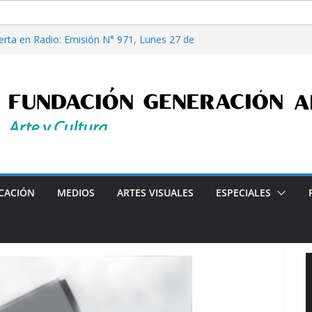
erta en Radio: Emisión N° 971, Lunes 27 de
iales”, Emisión N°176, Sábado 08 de Agosto de
e filosofía y tecnología, por Gabriella Bianco
erta en Radio: Emisión N° 972, Lunes 03 de
6
iales”, Emisión N°175, Sábado 01 de Agosto de
Programa radial "Crónicas Barriales"-Arte y Cultura en l
CACIÓN
MEDIOS
ARTES VISUALES
ESPECIALES