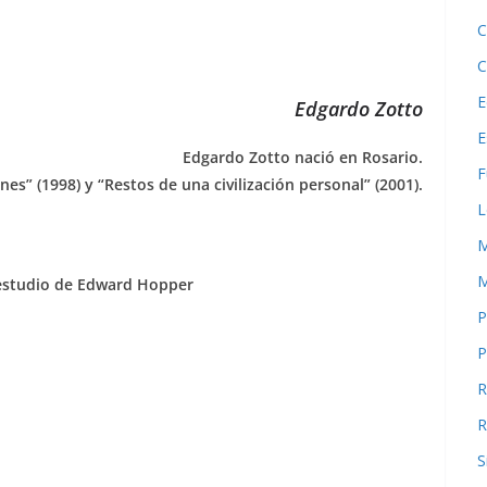
C
C
E
Edgardo Zotto
E
Edgardo Zotto nació en Rosario.
F
s” (1998) y “Restos de una civilización personal” (2001).
L
M
M
estudio de Edward Hopper
P
P
R
R
S