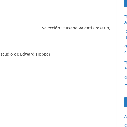
“
A
Selección : Susana Valenti (Rosario)
D
B
G
0
estudio de Edward Hopper
“
A
G
2
A
C