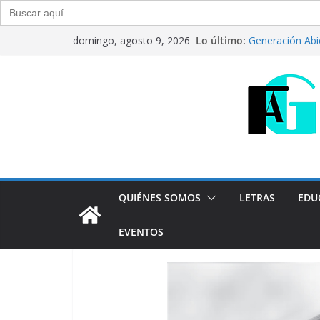
Buscar:
Saltar
Lo último:
Generación Abi
domingo, agosto 9, 2026
al
Julio de 2026
“Crónicas Barr
contenido
2026
Del debate entr
Generación Abi
Agosto de 202
“Crónicas Barr
2026
QUIÉNES SOMOS
LETRAS
EDU
EVENTOS