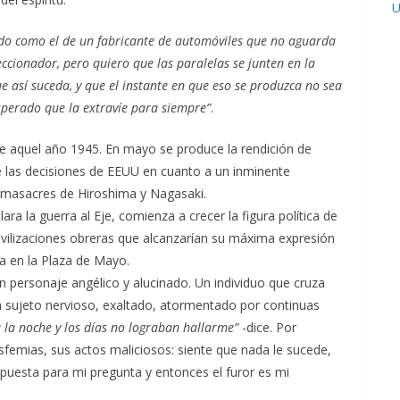
U
sado como el de un fabricante de automóviles que no aguarda
eccionador, pero quiero que las paralelas se junten en la
ue así suceda, y que el instante en que eso se produzca no sea
esperado que la extravíe para siempre”
.
e aquel año 1945. En mayo se produce la rendición de
 las decisiones de EEUU en cuanto a un inminente
 masacres de Hiroshima y Nagasaki.
ara la guerra al Eje, comienza a crecer la figura política de
vilizaciones obreras que alcanzarían su máxima expresión
ia en la Plaza de Mayo.
 personaje angélico y alucinado. Un individuo que cruza
un sujeto nervioso, exaltado, atormentado por continuas
a la noche y los días no lograban hallarme”
-dice. Por
femias, sus actos maliciosos: siente que nada le sucede,
puesta para mi pregunta y entonces el furor es mi