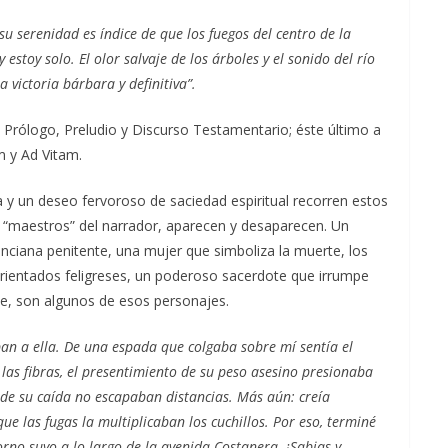
u serenidad es índice de que los fuegos del centro de la
stoy solo. El olor salvaje de los árboles y el sonido del río
 victoria bárbara y definitiva”.
 Prólogo, Preludio y Discurso Testamentario; éste último a
 y Ad Vitam.
y un deseo fervoroso de saciedad espiritual recorren estos
s “maestros” del narrador, aparecen y desaparecen. Un
 anciana penitente, una mujer que simboliza la muerte, los
orientados feligreses, un poderoso sacerdote que irrumpe
nte, son algunos de esos personajes.
ban a ella. De una espada que colgaba sobre mí sentía el
las fibras, el presentimiento de su peso asesino presionaba
d de su caída no escapaban distancias. Más aún: creía
que las fugas la multiplicaban los cuchillos. Por eso, terminé
rno suyo a lo largo de la avenida Costanera. ¡Sabias y