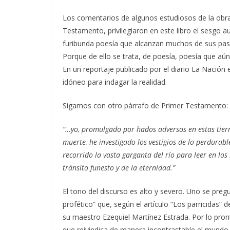
Los comentarios de algunos estudiosos de la obra
Testamento, privilegiaron en este libro el sesgo 
furibunda poesía que alcanzan muchos de sus pas
Porque de ello se trata, de poesía, poesía que aún 
En un reportaje publicado por el diario La Nación
idóneo para indagar la realidad.
Sigamos con otro párrafo de Primer Testamento:
“…yo, promulgado por hados adversos en estas tierra
muerte, he investigado los vestigios de lo perdurab
recorrido la vasta garganta del río para leer en lo
tránsito funesto y de la eternidad.”
El tono del discurso es alto y severo. Uno se preg
profético” que, según el artículo “Los parricidas
su maestro Ezequiel Martínez Estrada. Por lo pron
que reivindica de manera incontrastable el mundo d