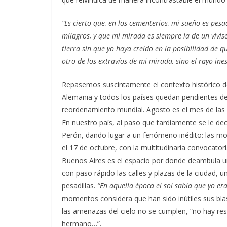
“Es cierto que, en los cementerios, mi sueño es pe
milagros, y que mi mirada es siempre la de un vivis
tierra sin que yo haya creído en la posibilidad de q
otro de los extravíos de mi mirada, sino el rayo in
Repasemos suscintamente el contexto histórico d
Alemania y todos los países quedan pendientes de
reordenamiento mundial. Agosto es el mes de las
En nuestro país, al paso que tardíamente se le decl
Perón, dando lugar a un fenómeno inédito: las mo
el 17 de octubre, con la multitudinaria convocator
Buenos Aires es el espacio por donde deambula un
con paso rápido las calles y plazas de la ciudad, 
pesadillas.
“En aquella época el sol sabía que yo er
momentos considera que han sido inútiles sus blas
las amenazas del cielo no se cumplen, “no hay res
hermano…”.