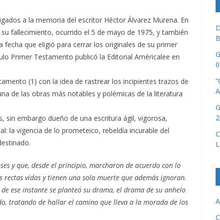
igados a la memoria del escritor Héctor Álvarez Murena. En
D
su fallecimiento, ocurrido el 5 de mayo de 1975, y también
B
fecha que eligió para cerrar los originales de su primer
G
tulo Primer Testamento publicó la Editorial Américalee en
0
“
mento (1) con la idea de rastrear los incipientes trazos de
A
 una de las obras más notables y polémicas de la literatura
G
2
 sin embargo dueño de una escritura ágil, vigorosa,
: la vigencia de lo prometeico, rebeldía incurable del
C
destinado.
L
ses y que, desde el principio, marcharon de acuerdo con lo
s rectas vidas y tienen una sola muerte que además ignoran.
ir de ese instante se planteó su drama, el drama de su anhelo
A
o, tratando de hallar el camino que lleva a la morada de los
C