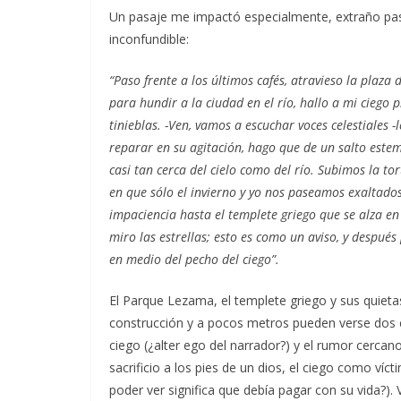
Un pasaje me impactó especialmente, extraño pas
inconfundible:
“Paso frente a los últimos cafés, atravieso la plaza
para hundir a la ciudad en el río, hallo a mi ciego 
tinieblas. -Ven, vamos a escuchar voces celestiales -
reparar en su agitación, hago que de un salto este
casi tan cerca del cielo como del río. Subimos la t
en que sólo el invierno y yo nos paseamos exaltado
impaciencia hasta el templete griego que se alza en
miro las estrellas; esto es como un aviso, y despu
en medio del pecho del ciego”.
El Parque Lezama, el templete griego y sus quietas
construcción y a pocos metros pueden verse dos cas
ciego (¿alter ego del narrador?) y el rumor cercan
sacrificio a los pies de un dios, el ciego como víct
poder ver significa que debía pagar con su vida?)