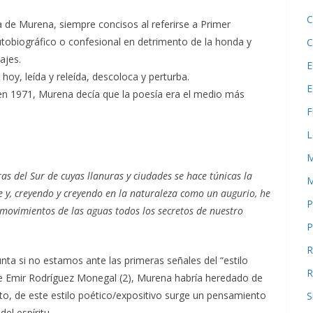
C
 de Murena, siempre concisos al referirse a Primer
autobiográfico o confesional en detrimento de la honda y
C
ajes.
E
hoy, leída y releída, descoloca y perturba.
E
 en 1971, Murena decía que la poesía era el medio más
F
L
M
s del Sur de cuyas llanuras y ciudades se hace túnicas la
M
le y, creyendo y creyendo en la naturaleza como un augurio, he
P
s movimientos de las aguas todos los secretos de nuestro
P
R
unta si no estamos ante las primeras señales del “estilo
R
” de Emir Rodríguez Monegal (2), Murena habría heredado de
to, de este estilo poético/expositivo surge un pensamiento
S
el espíritu.