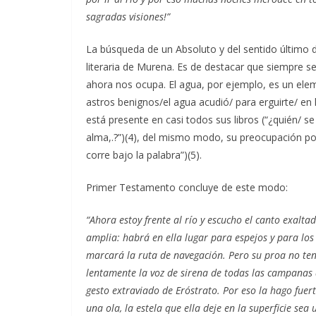
sagradas visiones!”
La búsqueda de un Absoluto y del sentido último de
literaria de Murena. Es de destacar que siempre se
ahora nos ocupa. El agua, por ejemplo, es un ele
astros benignos/el agua acudió/ para erguirte/ en l
está presente en casi todos sus libros (“¿quién/ s
alma,.?”)(4), del mismo modo, su preocupación por
corre bajo la palabra”)(5).
Primer Testamento concluye de este modo:
“Ahora estoy frente al río y escucho el canto exalt
amplia: habrá en ella lugar para espejos y para lo
marcará la ruta de navegación. Pero su proa no te
lentamente la voz de sirena de todas las campanas d
gesto extraviado de Eróstrato. Por eso la hago fue
una ola, la estela que ella deje en la superficie s