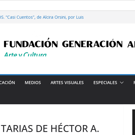
. “Casi Cuentos”, de Alcira Orsini, por Luis
ora Patricia Nardo
re filosofía y tecnología, por Gabriella Bianco
erta en Radio: Emisión N° 972, Lunes 03 de
26
iales”, Emisión N°175, Sábado 01 de Agosto de
erta en Radio: Emisión N° 971, Lunes 27 de
Programa radial "Crónicas Barriales"-Arte y Cultura en
CACIÓN
MEDIOS
ARTES VISUALES
ESPECIALES
TARIAS DE HÉCTOR A.