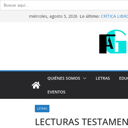
Buscar:
Saltar
Lo último:
CRÍTICA LIBROS
miércoles, agosto 5, 2026
al
Raúl Calvo y N
Del debate ent
contenido
Generación Abi
Agosto de 20
“Crónicas Barr
2026
Generación Abi
Julio de 2026
QUIÉNES SOMOS
LETRAS
EDU
EVENTOS
LETRAS
LECTURAS TESTAMEN