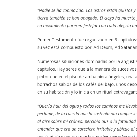
“Nadie se ha conmovido. Los astros están quietos y s
tierra también se han apagado. El ciego ha muerto y e
en movimiento parecen festejar con ruda alegría una
Primer Testamento fue organizado en 3 capítulos:
su vez está compuesto por: Ad Deum, Ad Satanam
Numerosas situaciones dominadas por la angustia 
capítulos. Hay seres que a la manera de sucesivo
pintor que en el piso de arriba pinta ángeles, una
borrachos sabios de los cafés del bajo, unos des
en su habitación y lo inicia en un ritual extravaga
“Quería huir del agua y todos los caminos me lleva
perfume, de la cuerda que la sostenía oía romperse 
al aire sobre mi cráneo: percibía que a la fatalida
entender que era un carcelero irritable y ubicuo al 
por ir al río y por eso muchas noches merodee en to