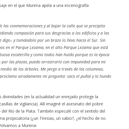
aje en el que Murena apela a una escenografía
 de las conmemoraciones y al bajar la calle que se precipita
pidiendo compasión para sus desgracias a los edificios y a las
le digo-, y tomándolo por un brazo lo llevo hacia el Sur. Sin
mos en el Parque Lezama, en el alto Parque Lezama que está
ortuosa escalerilla y como todos han huído porque es la época
s por las plazas, puedo arrastrarlo con impunidad para mi
 medio de los árboles. Me yergo a través de las columnas,
és proclamo airadamente mi pregunta: saco el puñal y lo hundo
 divinidades (en la actualidad un enrejado protege la
illas de vigilancia). Allí imaginé el asesinato del pobre
o del Río de la Plata. También especulé con el sentido del
ima propiciatoria (¿un Tiresias, un sabio?, ¿el hecho de no
. Volvamos a Murena: