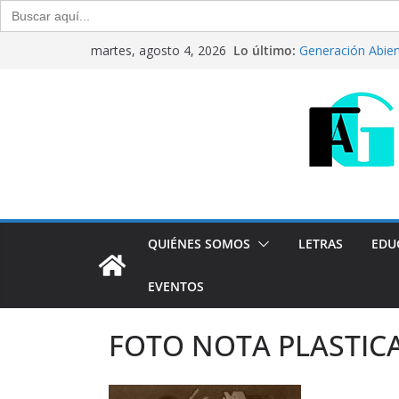
Buscar:
Saltar
Lo último:
Generación Abier
martes, agosto 4, 2026
al
Julio de 2026
CRÍTICA LIBROS. “
contenido
Raúl Calvo y Nor
Del debate entre 
Generación Abier
Agosto de 2026
“Crónicas Barria
2026
Programa radial 
QUIÉNES SOMOS
LETRAS
EDU
EVENTOS
FOTO NOTA PLASTIC