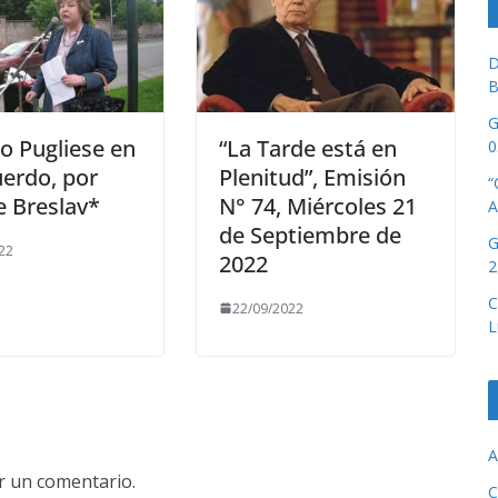
D
B
G
o Pugliese en
“La Tarde está en
0
uerdo, por
Plenitud”, Emisión
“
 Breslav*
N° 74, Miércoles 21
A
de Septiembre de
G
22
2022
2
C
22/09/2022
L
A
r un comentario.
C