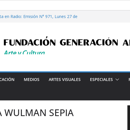
ta en Radio: Emisión N° 971, Lunes 27 de
Casi Cuentos”, de Alcira Orsini, por Luis
a Patricia Nardo
filosofía y tecnología, por Gabriella Bianco
ta en Radio: Emisión N° 972, Lunes 03 de
les”, Emisión N°175, Sábado 01 de Agosto de
"Crónicas Barriales"-Arte y Cultura en la Ciudad- Declarado 
CACIÓN
MEDIOS
ARTES VISUALES
ESPECIALES
A WULMAN SEPIA