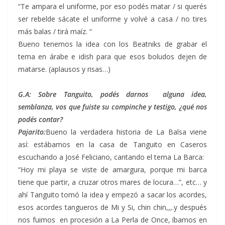
“Te ampara el uniforme, por eso podés matar / si querés
ser rebelde sácate el uniforme y volvé a casa / no tires
más balas / tirá maíz. “
Bueno tenemos la idea con los Beatniks de grabar el
tema en árabe e idish para que esos boludos dejen de
matarse. (aplausos y risas…)
G.A: Sobre Tanguito, podés darnos alguna idea,
semblanza, vos que fuiste su compinche y testigo, ¿qué nos
podés contar?
Pajarito:
Bueno la verdadera historia de La Balsa viene
así: estábamos en la casa de Tanguito en Caseros
escuchando a José Feliciano, cantando el tema La Barca:
“Hoy mi playa se viste de amargura, porque mi barca
tiene que partir, a cruzar otros mares de locura…”, etc… y
ahí Tanguito tomó la idea y empezó a sacar los acordes,
esos acordes tangueros de Mi y Si, chin chin,,,.y después
nos fuimos en procesión a La Perla de Once, íbamos en