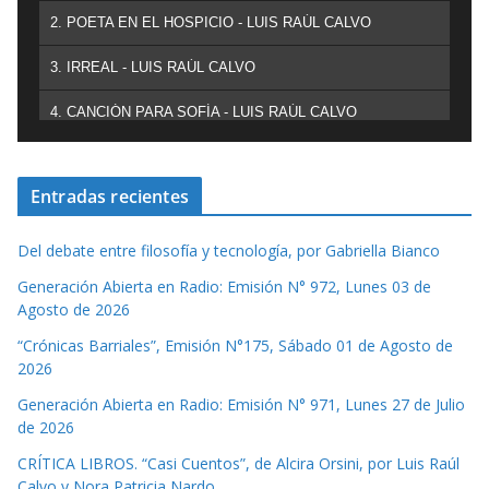
2. POETA EN EL HOSPICIO - LUIS RAÚL CALVO
3. IRREAL - LUIS RAÚL CALVO
4. CANCIÓN PARA SOFÍA - LUIS RAÚL CALVO
Entradas recientes
Del debate entre filosofía y tecnología, por Gabriella Bianco
Generación Abierta en Radio: Emisión N° 972, Lunes 03 de
Agosto de 2026
“Crónicas Barriales”, Emisión N°175, Sábado 01 de Agosto de
2026
Generación Abierta en Radio: Emisión N° 971, Lunes 27 de Julio
de 2026
CRÍTICA LIBROS. “Casi Cuentos”, de Alcira Orsini, por Luis Raúl
Calvo y Nora Patricia Nardo