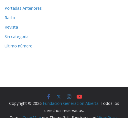
Portadas Anteriores
Radio
Revista
Sin categoría
Ultimo número
Copyright © 2026
Fundación Generación Abierta
. Todos los
derechos reservados.
Tema:
ColorMag
por ThemeGrill. Funciona con
WordPress
.