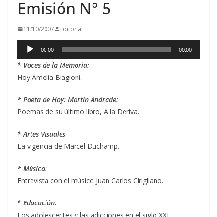
Emisión N° 5
11/10/2007
Editorial
Reproductor
00:00
00:00
de
* Voces de la Memoria:
audio
Hoy Amelia Biagioni.
* Poeta de Hoy: Martín Andrade:
Poemas de su último libro, A la Deriva.
* Artes Visuales
:
La vigencia de Marcel Duchamp.
* Música:
Entrevista con el músico Juan Carlos Cirigliano.
* Educación:
Los adolescentes y las adicciones en el siglo XXI.