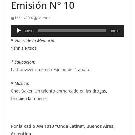
Emisión N° 10
15/11/2007
Editorial
Reproductor
00:00
00:00
de
* Voces de la Memoria:
audio
Yannis Ritsos
* Educación:
La Convivencia en un Equipo de Trabajo.
* Música:
Chet Baker: Un talento enmarcado en las drogas,
también la muerte.
Por la
Radio AM 1010 “Onda Latina”
,
Buenos Aires,
Argentina.