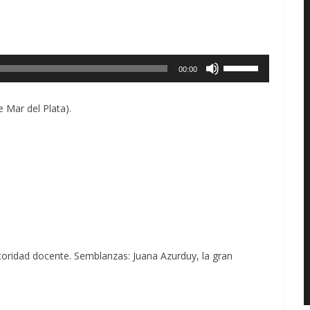
Utiliza
00:00
las
teclas
 Mar del Plata).
de
flecha
arriba/abajo
para
aumentar
o
disminuir
utoridad docente. Semblanzas: Juana Azurduy, la gran
el
volumen.