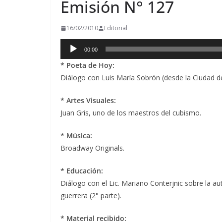
Emisión N° 127
16/02/2010
Editorial
Reproductor
00:00
de
* Poeta de Hoy:
audio
Diálogo con Luis María Sobrón (desde la Ciudad de
* Artes Visuales:
Juan Gris, uno de los maestros del cubismo.
* Música:
Broadway Originals.
* Educación:
Diálogo con el Lic. Mariano Conterjnic sobre la a
guerrera (2° parte).
* Material recibido: