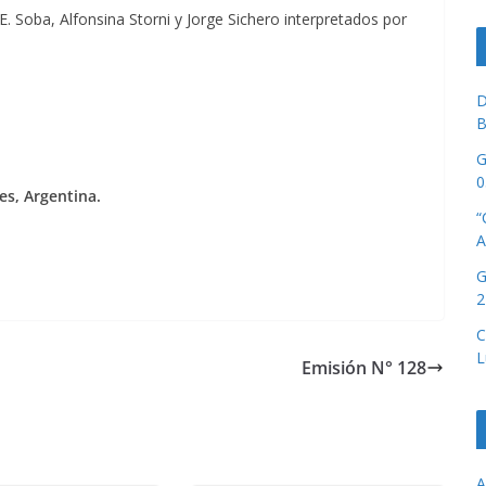
 Soba, Alfonsina Storni y Jorge Sichero interpretados por
D
B
G
0
es, Argentina.
“
A
G
2
C
L
Emisión N° 128
A