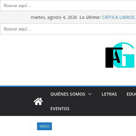
Buscar:
Saltar
Lo último:
CRÍTICA LIBROS. “
martes, agosto 4, 2026
al
Raúl Calvo y Nor
Buscar:
Del debate entre 
contenido
Generación Abier
Agosto de 2026
“Crónicas Barria
2026
Generación Abier
Julio de 2026
P
QUIÉNES SOMOS
LETRAS
EDU
EVENTOS
RADIO