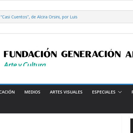
Casi Cuentos”, de Alcira Orsini, por Luis
a Patricia Nardo
filosofía y tecnología, por Gabriella Bianco
ta en Radio: Emisión N° 972, Lunes 03 de
les”, Emisión N°175, Sábado 01 de Agosto de
ta en Radio: Emisión N° 971, Lunes 27 de
rograma radial "Crónicas Barriales"-Arte y Cultura en la Ci
CACIÓN
MEDIOS
ARTES VISUALES
ESPECIALES