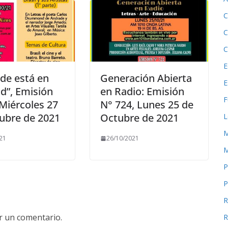
C
C
C
E
rde está en
Generación Abierta
E
ud”, Emisión
en Radio: Emisión
F
 Miércoles 27
N° 724, Lunes 25 de
ubre de 2021
Octubre de 2021
L
M
21
26/10/2021
M
P
P
R
r un comentario.
R