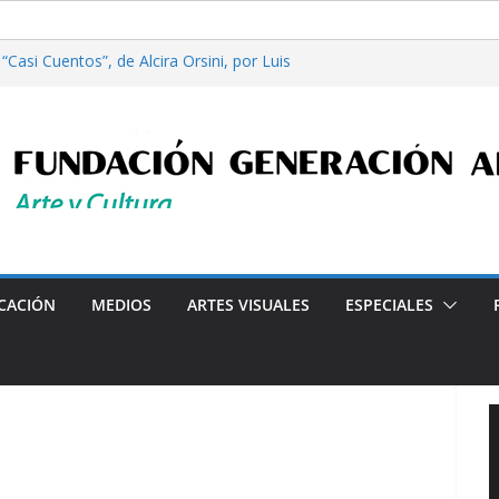
Casi Cuentos”, de Alcira Orsini, por Luis
a Patricia Nardo
filosofía y tecnología, por Gabriella Bianco
ta en Radio: Emisión N° 972, Lunes 03 de
les”, Emisión N°175, Sábado 01 de Agosto de
ta en Radio: Emisión N° 971, Lunes 27 de
Programa radial "Crónicas Barriales"-Arte y Cultura
CACIÓN
MEDIOS
ARTES VISUALES
ESPECIALES