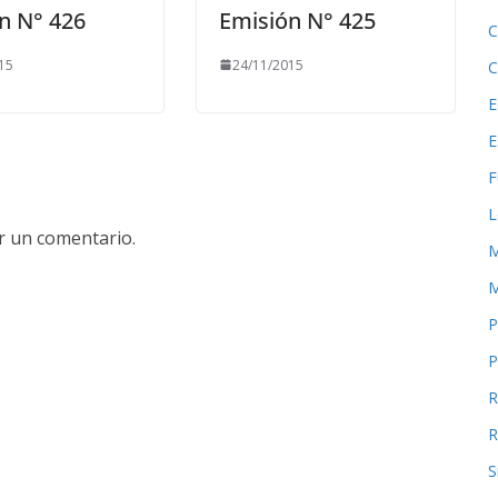
n N° 426
Emisión N° 425
C
15
24/11/2015
C
E
E
F
L
r un comentario.
M
M
P
P
R
R
S