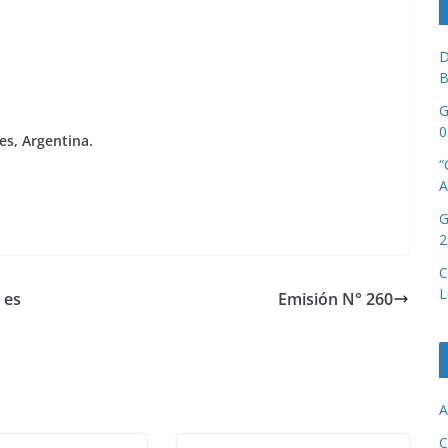
D
B
G
0
es, Argentina.
“
A
G
2
C
L
 es
Emisión N° 260
A
C