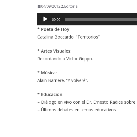
04/09/2012
Editorial
Reproductor
00:00
de
* Poeta de Hoy:
audio
Catalina Boccardo. “Territorios”.
* Artes Visuales:
Recordando a Victor Grippo.
* Música:
Alain Barriere. “Y volveré”.
* Educación:
– Diálogo en vivo con el Dr. Ernesto Radice sobre l
– Últimos debates en temas educativos.