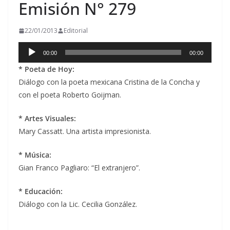
Emisión N° 279
22/01/2013
Editorial
Reproductor
00:00
00:00
de
* Poeta de Hoy:
audio
Diálogo con la poeta mexicana Cristina de la Concha y
con el poeta Roberto Goijman.
* Artes Visuales:
Mary Cassatt. Una artista impresionista.
* Música:
Gian Franco Pagliaro: “El extranjero”.
* Educación:
Diálogo con la Lic. Cecilia González.