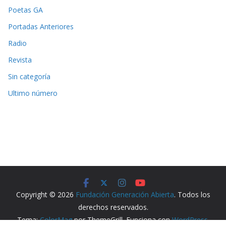
Poetas GA
Portadas Anteriores
Radio
Revista
Sin categoría
Ultimo número
Copyright © 2026
Fundación Generación Abierta
. Todos los
derechos reservados.
Tema:
ColorMag
por ThemeGrill. Funciona con
WordPress
.