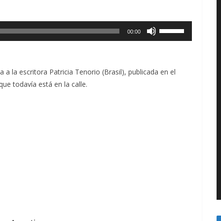
Utiliza
00:00
las
teclas
de
 la escritora Patricia Tenorio (Brasil), publicada en el
flecha
ue todavía está en la calle.
arriba/abajo
para
aumentar
o
disminuir
el
volumen.