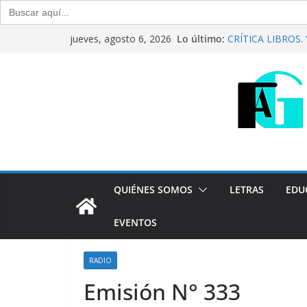
Buscar:
Saltar
Lo último:
CRÍTICA LIBROS. “C
jueves, agosto 6, 2026
al
Raúl Calvo y Nora
Del debate entre f
contenido
Generación Abiert
Agosto de 2026
“Crónicas Barrial
2026
Generación Abiert
Julio de 2026
QUIÉNES SOMOS
LETRAS
EDU
EVENTOS
RADIO
Emisión N° 333