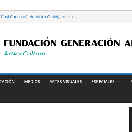
asi Cuentos”, de Alcira Orsini, por Luis
 Patricia Nardo
ilosofía y tecnología, por Gabriella Bianco
a en Radio: Emisión N° 972, Lunes 03 de
es”, Emisión N°175, Sábado 01 de Agosto de
a en Radio: Emisión N° 971, Lunes 27 de
Programa radial "Crónicas Barriales"-Arte y Cultura en l
CACIÓN
MEDIOS
ARTES VISUALES
ESPECIALES