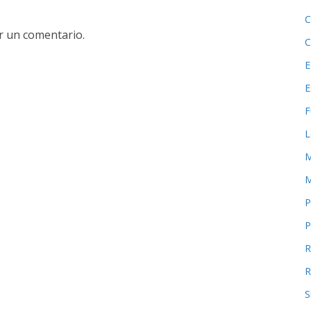
C
r un comentario.
C
E
E
F
L
M
M
P
P
R
R
S