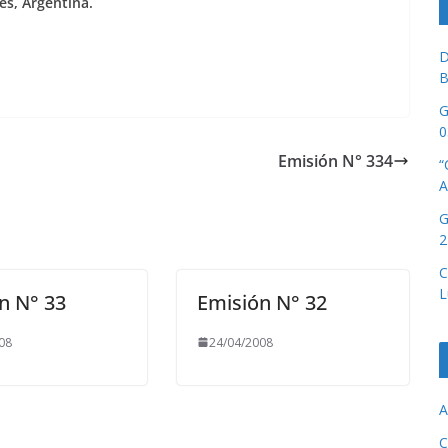
es, Argentina.
D
B
G
0
Emisión N° 334
“
A
G
2
C
L
n N° 33
Emisión N° 32
08
24/04/2008
A
C