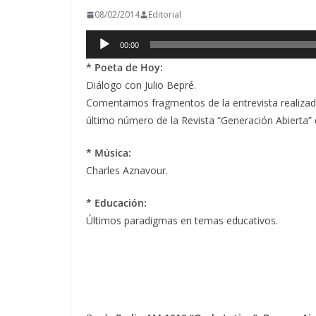
08/02/2014
Editorial
Reproductor
00:00
de
* Poeta de Hoy:
audio
Diálogo con Julio Bepré.
Comentamos fragmentos de la entrevista realizada a
último número de la Revista “Generación Abierta” q
* Música:
Charles Aznavour.
* Educación:
Últimos paradigmas en temas educativos.