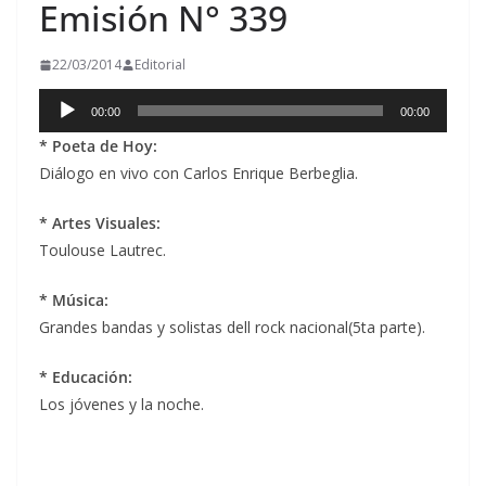
Emisión N° 339
22/03/2014
Editorial
Reproductor
00:00
00:00
de
* Poeta de Hoy:
audio
Diálogo en vivo con Carlos Enrique Berbeglia.
* Artes Visuales:
Toulouse Lautrec.
* Música:
Grandes bandas y solistas dell rock nacional(5ta parte).
* Educación:
Los jóvenes y la noche.