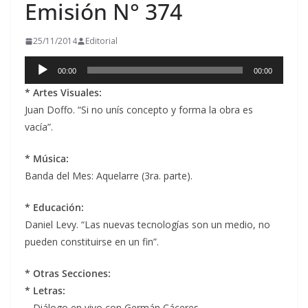
Emisión N° 374
25/11/2014
Editorial
Reproductor
00:00
00:00
de
* Artes Visuales:
audio
Juan Doffo. “Si no unís concepto y forma la obra es
vacía”.
* Música:
Banda del Mes: Aquelarre (3ra. parte).
* Educación:
Daniel Levy. “Las nuevas tecnologías son un medio, no
pueden constituirse en un fin”.
* Otras Secciones:
* Letras:
– Diálogo en vivo con Germán Cáceres.