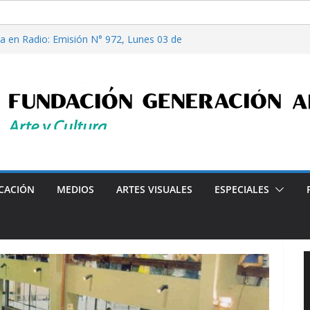
ilosofía y tecnología, por Gabriella Bianco
a en Radio: Emisión N° 972, Lunes 03 de
es”, Emisión N°175, Sábado 01 de Agosto de
a en Radio: Emisión N° 971, Lunes 27 de
asi Cuentos”, de Alcira Orsini, por Luis
 Patricia Nardo
clarado de Interés Cultural de la Ciudad Autónoma de Buenos 
CACIÓN
MEDIOS
ARTES VISUALES
ESPECIALES