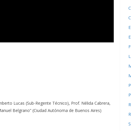
C
C
E
E
F
L
M
M
P
P
umberto Lucas (Sub-Regente Técnico), Prof. Nélida Cabrera,
R
 “Manuel Belgrano” (Ciudad Autónoma de Buenos Aires)
R
S