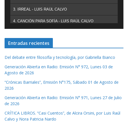
3. IRREAL - LUIS RAÚL CALVO
4. CANCIÓN PARA SOFÍA - LUIS RAÚL CALVO
Entradas recientes
Del debate entre filosofía y tecnología, por Gabriella Bianco
Generación Abierta en Radio: Emisión N° 972, Lunes 03 de
Agosto de 2026
“Crónicas Barriales”, Emisión N°175, Sábado 01 de Agosto de
2026
Generación Abierta en Radio: Emisión N° 971, Lunes 27 de Julio
de 2026
CRÍTICA LIBROS. “Casi Cuentos”, de Alcira Orsini, por Luis Raúl
Calvo y Nora Patricia Nardo