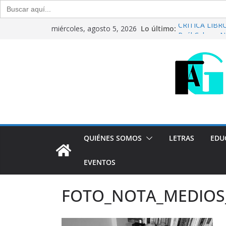
Buscar:
Saltar
Lo último:
CRÍTICA LIBROS
miércoles, agosto 5, 2026
al
Raúl Calvo y N
Del debate ent
contenido
Generación Abi
Agosto de 20
“Crónicas Barr
2026
Generación Abi
Julio de 2026
QUIÉNES SOMOS
LETRAS
EDU
EVENTOS
FOTO_NOTA_MEDIOS