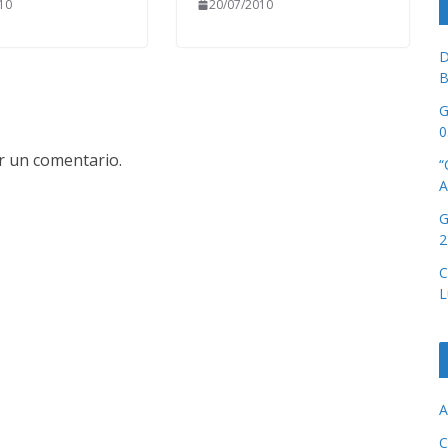
10
20/07/2010
D
B
G
0
r un comentario.
“
A
G
2
C
L
A
C