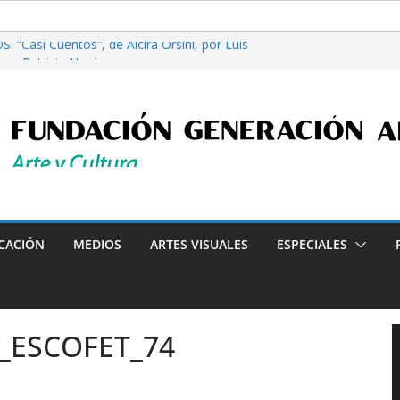
. “Casi Cuentos”, de Alcira Orsini, por Luis
ora Patricia Nardo
re filosofía y tecnología, por Gabriella Bianco
erta en Radio: Emisión N° 972, Lunes 03 de
26
iales”, Emisión N°175, Sábado 01 de Agosto de
erta en Radio: Emisión N° 971, Lunes 27 de
Programa radial "Crónicas Barriales"-Arte y Cultur
CACIÓN
MEDIOS
ARTES VISUALES
ESPECIALES
_ESCOFET_74