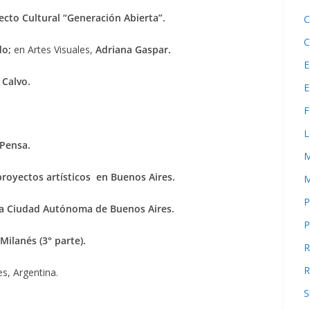
cto Cultural “Generación Abierta”.
C
C
do;
en Artes Visuales,
Adriana Gaspar.
E
 Calvo.
E
F
L
 Pensa.
M
proyectos artísticos en Buenos Aires.
M
P
 la Ciudad Autónoma de Buenos Aires.
P
Milanés (3° parte).
R
R
es, Argentina.
S