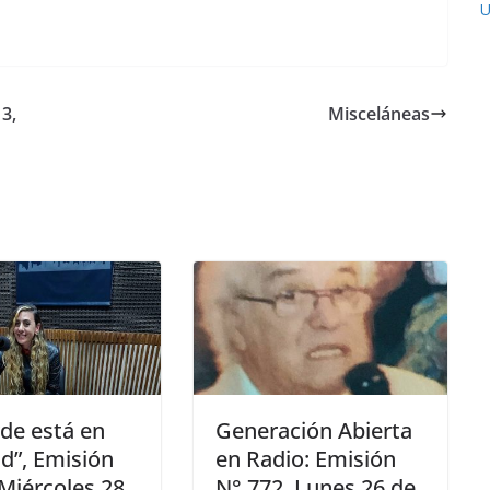
U
3,
Misceláneas
rde está en
Generación Abierta
ud”, Emisión
en Radio: Emisión
 Miércoles 28
N° 772, Lunes 26 de