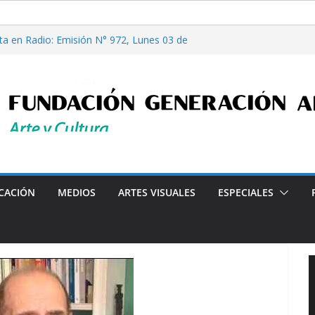
filosofía y tecnología, por Gabriella Bianco
ta en Radio: Emisión N° 972, Lunes 03 de
les”, Emisión N°175, Sábado 01 de Agosto de
ta en Radio: Emisión N° 971, Lunes 27 de
Casi Cuentos”, de Alcira Orsini, por Luis
a Patricia Nardo
clarado de Interés Cultural de la Ciudad Autónoma de Buenos
CACIÓN
MEDIOS
ARTES VISUALES
ESPECIALES