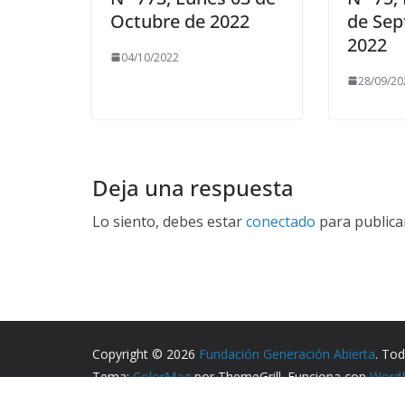
Octubre de 2022
de Sep
2022
04/10/2022
28/09/20
Deja una respuesta
Lo siento, debes estar
conectado
para publica
Copyright © 2026
Fundación Generación Abierta
. To
Tema:
ColorMag
por ThemeGrill. Funciona con
Word