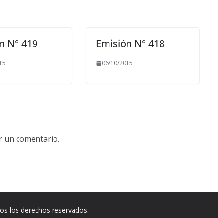
n N° 419
Emisión N° 418
15
06/10/2015
r un comentario.
dos los derechos reservados.