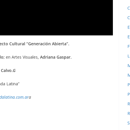
C
C
E
E
cto Cultural “Generación Abierta”.
F
L
do;
en Artes Visuales,
Adriana Gaspar.
M
 Calvo.
G
M
da Latina”
P
P
alatina.com.ar
a
R
R
S