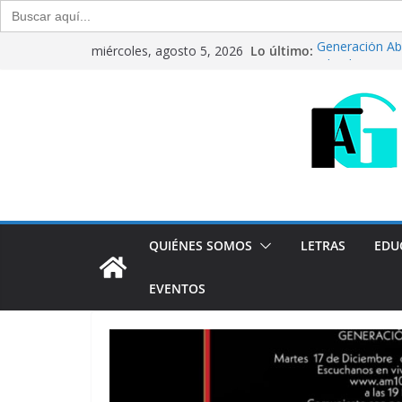
Buscar:
Saltar
Lo último:
Generación Abi
miércoles, agosto 5, 2026
al
Julio de 2026
CRÍTICA LIBROS
contenido
Raúl Calvo y N
Del debate ent
Generación Abi
Agosto de 20
“Crónicas Barr
2026
Programa ra
QUIÉNES SOMOS
LETRAS
EDU
EVENTOS