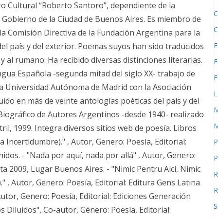
ro Cultural “Roberto Santoro”, dependiente de la
C
l Gobierno de la Ciudad de Buenos Aires. Es miembro de
C
la Comisión Directiva de la Fundación Argentina para la
E
el país y del exterior. Poemas suyos han sido traducidos
o y al rumano. Ha recibido diversas distinciones literarias.
E
ngua Española -segunda mitad del siglo XX- trabajo de
F
la Universidad Autónoma de Madrid con la Asociación
L
ido en más de veinte antologías poéticas del país y del
M
 Biográfico de Autores Argentinos -desde 1940- realizado
M
il, 1999. Integra diversos sitios web de poesía. Libros
 Incertidumbre)." , Autor, Genero: Poesía, Editorial:
P
dos. - "Nada por aquí, nada por allá" , Autor, Genero:
P
rta 2009, Lugar Buenos Aires. - "Nimic Pentru Aici, Nimic
R
." , Autor, Genero: Poesía, Editorial: Editura Gens Latina
R
utor, Genero: Poesía, Editorial: Ediciones Generación
S
 Diluidos", Co-autor, Género: Poesía, Editorial: