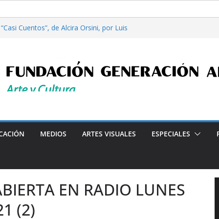
Casi Cuentos”, de Alcira Orsini, por Luis
a Patricia Nardo
filosofía y tecnología, por Gabriella Bianco
ta en Radio: Emisión N° 972, Lunes 03 de
les”, Emisión N°175, Sábado 01 de Agosto de
ta en Radio: Emisión N° 971, Lunes 27 de
Programa radial "Crónicas Barriales"-Arte y Cultura en la C
CACIÓN
MEDIOS
ARTES VISUALES
ESPECIALES
BIERTA EN RADIO LUNES
1 (2)