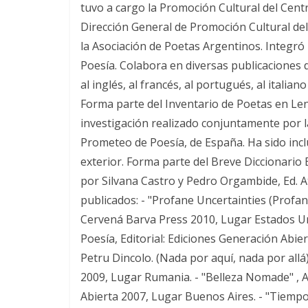
tuvo a cargo la Promoción Cultural del Cent
Dirección General de Promoción Cultural de
la Asociación de Poetas Argentinos. Integró 
Poesía. Colabora en diversas publicaciones d
al inglés, al francés, al portugués, al italian
Forma parte del Inventario de Poetas en Le
investigación realizado conjuntamente por 
Prometeo de Poesía, de España. Ha sido inclu
exterior. Forma parte del Breve Diccionario
por Silvana Castro y Pedro Orgambide, Ed. Atr
publicados: - "Profane Uncertainties (Profana
Cervená Barva Press 2010, Lugar Estados Uni
Poesía, Editorial: Ediciones Generación Abie
Petru Dincolo. (Nada por aquí, nada por allá)
2009, Lugar Rumania. - "Belleza Nomade" , A
Abierta 2007, Lugar Buenos Aires. - "Tiempos