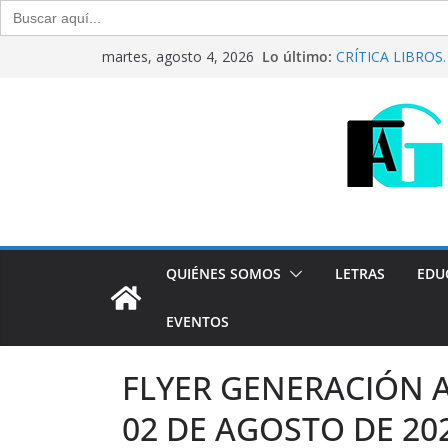
Buscar:
Saltar
Lo último:
CRÍTICA LIBROS. “
martes, agosto 4, 2026
al
Raúl Calvo y Nor
Del debate entre 
contenido
Generación Abier
Agosto de 2026
“Crónicas Barria
2026
Generación Abier
Julio de 2026
QUIÉNES SOMOS
LETRAS
EDU
EVENTOS
FLYER GENERACIÓN A
02 DE AGOSTO DE 202