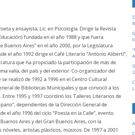
D
B
ta y ensayista, Lic. en Psicología. Dirige la Revista
G
-Educación) fundada en el año 1988 y que fuera
0
de Buenos Aires” en el año 2000, por la Legislatura
“
 el año 1992 dirige el Café Literario “Antonio Aliberti”,
A
eratura que ha propiciado la participación de más de
G
uma valía, del país y del exterior. Co-organizador del
2
e se realizó de 1992 a 1996 en el Centro Cultural
C
General de Bibliotecas Municipales y que convocó a los
L
 Entre 1995 y 1997 coordinó los Talleres Literarios de
 Spano”, dependientes de la Dirección General de
e el año 1996 del ciclo “Poesía en la Calle”, evento
e Buenos Aires y del Gran Buenos Aires, con la
A
 nóveles, artistas plásticos, músicos. De 1997 a 2001
C