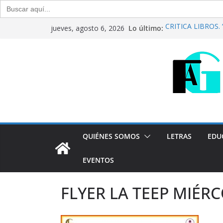
Buscar:
Saltar
Lo último:
CRÍTICA LIBROS. “C
jueves, agosto 6, 2026
al
Raúl Calvo y Nora
Del debate entre f
contenido
Generación Abiert
Agosto de 2026
“Crónicas Barrial
2026
Generación Abiert
Julio de 2026
QUIÉNES SOMOS
LETRAS
EDU
EVENTOS
FLYER LA TEEP MIÉRC