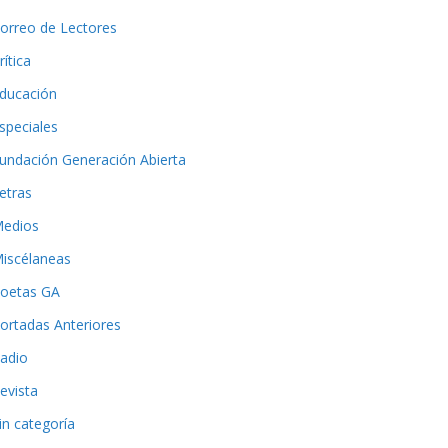
orreo de Lectores
rítica
ducación
speciales
undación Generación Abierta
etras
edios
iscélaneas
oetas GA
ortadas Anteriores
adio
evista
in categoría