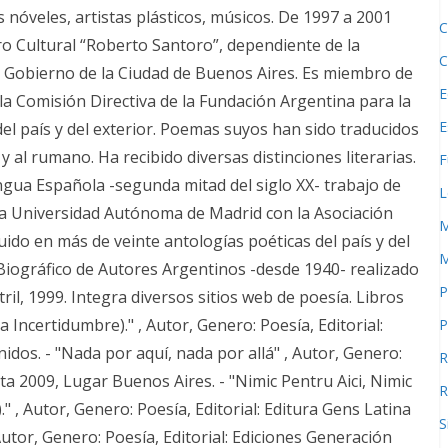
 nóveles, artistas plásticos, músicos. De 1997 a 2001
C
ro Cultural “Roberto Santoro”, dependiente de la
C
l Gobierno de la Ciudad de Buenos Aires. Es miembro de
E
la Comisión Directiva de la Fundación Argentina para la
E
el país y del exterior. Poemas suyos han sido traducidos
o y al rumano. Ha recibido diversas distinciones literarias.
F
ngua Española -segunda mitad del siglo XX- trabajo de
L
la Universidad Autónoma de Madrid con la Asociación
M
ido en más de veinte antologías poéticas del país y del
M
 Biográfico de Autores Argentinos -desde 1940- realizado
P
il, 1999. Integra diversos sitios web de poesía. Libros
 Incertidumbre)." , Autor, Genero: Poesía, Editorial:
P
dos. - "Nada por aquí, nada por allá" , Autor, Genero:
R
rta 2009, Lugar Buenos Aires. - "Nimic Pentru Aici, Nimic
R
." , Autor, Genero: Poesía, Editorial: Editura Gens Latina
S
utor, Genero: Poesía, Editorial: Ediciones Generación