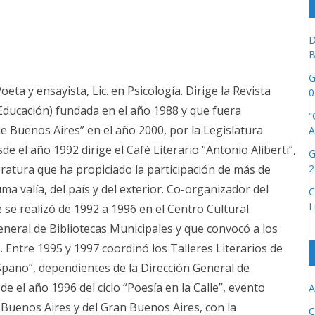
D
B
G
ta y ensayista, Lic. en Psicología. Dirige la Revista
0
-Educación) fundada en el año 1988 y que fuera
“
de Buenos Aires” en el año 2000, por la Legislatura
A
 el año 1992 dirige el Café Literario “Antonio Aliberti”,
G
2
eratura que ha propiciado la participación de más de
uma valía, del país y del exterior. Co-organizador del
C
L
e se realizó de 1992 a 1996 en el Centro Cultural
General de Bibliotecas Municipales y que convocó a los
 Entre 1995 y 1997 coordinó los Talleres Literarios de
 Spano”, dependientes de la Dirección General de
e el año 1996 del ciclo “Poesía en la Calle”, evento
A
e Buenos Aires y del Gran Buenos Aires, con la
C