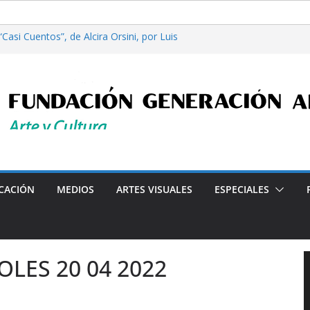
asi Cuentos”, de Alcira Orsini, por Luis
 Patricia Nardo
ilosofía y tecnología, por Gabriella Bianco
a en Radio: Emisión N° 972, Lunes 03 de
es”, Emisión N°175, Sábado 01 de Agosto de
a en Radio: Emisión N° 971, Lunes 27 de
Programa radial "Crónicas Barriales"-Arte y Cultur
CACIÓN
MEDIOS
ARTES VISUALES
ESPECIALES
OLES 20 04 2022