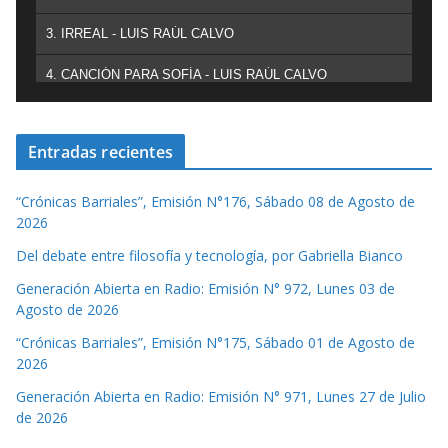
3. IRREAL - LUIS RAÚL CALVO
4. CANCIÓN PARA SOFÍA - LUIS RAÚL CALVO
Entradas recientes
“Crónicas Barriales”, Emisión N°176, Sábado 08 de Agosto de
2026
Del debate entre filosofía y tecnología, por Gabriella Bianco
Generación Abierta en Radio: Emisión N° 972, Lunes 03 de
Agosto de 2026
“Crónicas Barriales”, Emisión N°175, Sábado 01 de Agosto de
2026
Generación Abierta en Radio: Emisión N° 971, Lunes 27 de Julio
de 2026