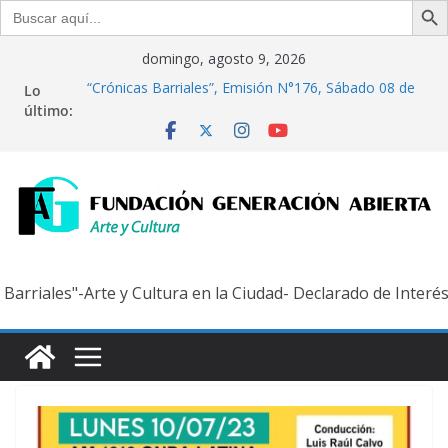
Buscar:
Saltar
domingo, agosto 9, 2026
al
Lo
“Crónicas Barriales”, Emisión N°176, Sábado 08 de
contenido
último:
Agosto de 2026
Del debate entre filosofía y tecnología, por
Gabriella Bianco
Generación Abierta en Radio: Emisión N° 972,
Lunes 03 de Agosto de 2026
“Crónicas Barriales”, Emisión N°175, Sábado 01 de
Agosto de 2026
Generación Abierta en Radio: Emisión N° 971,
clarado de Interés Cultural de la Ciudad Autónoma de Buenos
Lunes 27 de Julio de 2026
Barriales"-Arte y Cultura en la Ciudad- Declarado de Interés