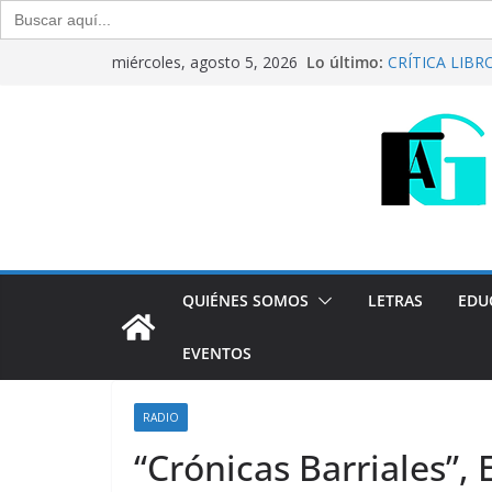
Buscar:
Saltar
Lo último:
CRÍTICA LIBROS
miércoles, agosto 5, 2026
al
Raúl Calvo y N
Del debate ent
contenido
Generación Abi
Agosto de 20
“Crónicas Barr
2026
Generación Abi
Julio de 2026
QUIÉNES SOMOS
LETRAS
EDU
EVENTOS
RADIO
“Crónicas Barriales”,