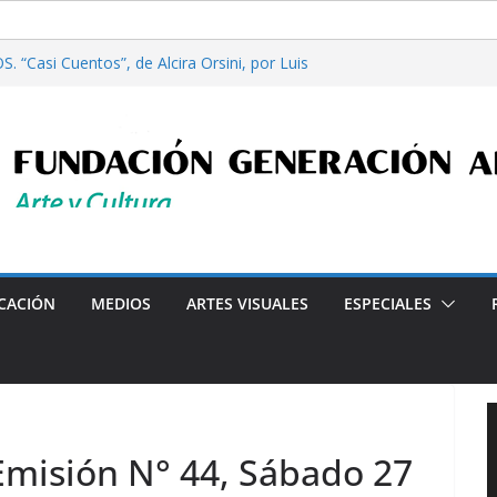
. “Casi Cuentos”, de Alcira Orsini, por Luis
ora Patricia Nardo
re filosofía y tecnología, por Gabriella Bianco
erta en Radio: Emisión N° 972, Lunes 03 de
26
iales”, Emisión N°175, Sábado 01 de Agosto de
erta en Radio: Emisión N° 971, Lunes 27 de
Programa radial "Crónicas Barriales"-Arte y Cultura
CACIÓN
MEDIOS
ARTES VISUALES
ESPECIALES
 Emisión N° 44, Sábado 27