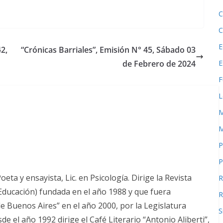
C
C
E
2,
“Crónicas Barriales”, Emisión N° 45, Sábado 03
de Febrero de 2024
E
F
L
M
M
P
P
ta y ensayista, Lic. en Psicología. Dirige la Revista
R
-Educación) fundada en el año 1988 y que fuera
R
de Buenos Aires” en el año 2000, por la Legislatura
S
 el año 1992 dirige el Café Literario “Antonio Aliberti”,