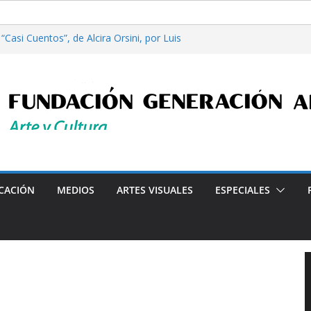
Casi Cuentos”, de Alcira Orsini, por Luis
a Patricia Nardo
filosofía y tecnología, por Gabriella Bianco
ta en Radio: Emisión N° 972, Lunes 03 de
les”, Emisión N°175, Sábado 01 de Agosto de
ta en Radio: Emisión N° 971, Lunes 27 de
Programa radial "Crónicas Barriales"-Arte y Cultura
CACIÓN
MEDIOS
ARTES VISUALES
ESPECIALES