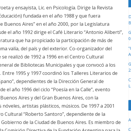
ta y ensayista, Lic. en Psicología. Dirige la Revista
-Educación) fundada en el año 1988 y que fuera
D
B
de Buenos Aires” en el año 2000, por la Legislatura
 el año 1992 dirige el Café Literario “Antonio Aliberti”,
G
0
eratura que ha propiciado la participación de más de
“
uma valía, del país y del exterior. Co-organizador del
A
e se realizó de 1992 a 1996 en el Centro Cultural
G
General de Bibliotecas Municipales y que convocó a los
2
 Entre 1995 y 1997 coordinó los Talleres Literarios de
C
 Spano”, dependientes de la Dirección General de
L
e el año 1996 del ciclo “Poesía en la Calle”, evento
e Buenos Aires y del Gran Buenos Aires, con la
 nóveles, artistas plásticos, músicos. De 1997 a 2001
ro Cultural “Roberto Santoro”, dependiente de la
A
l Gobierno de la Ciudad de Buenos Aires. Es miembro de
C
la Comisión Directiva de la Fundación Argentina para la