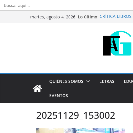
Buscar:
Saltar
Lo último:
CRÍTICA LIBROS. “
martes, agosto 4, 2026
al
Raúl Calvo y Nor
Del debate entre 
contenido
Generación Abier
Agosto de 2026
“Crónicas Barria
2026
Generación Abier
Julio de 2026
QUIÉNES SOMOS
LETRAS
EDU
EVENTOS
20251129_153002