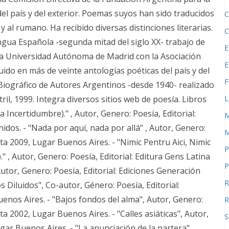
el país y del exterior. Poemas suyos han sido traducidos
C
o y al rumano. Ha recibido diversas distinciones literarias.
C
ngua Española -segunda mitad del siglo XX- trabajo de
E
la Universidad Autónoma de Madrid con la Asociación
E
ido en más de veinte antologías poéticas del país y del
F
 Biográfico de Autores Argentinos -desde 1940- realizado
L
il, 1999. Integra diversos sitios web de poesía. Libros
 Incertidumbre)." , Autor, Genero: Poesía, Editorial:
M
dos. - "Nada por aquí, nada por allá" , Autor, Genero:
M
rta 2009, Lugar Buenos Aires. - "Nimic Pentru Aici, Nimic
P
." , Autor, Genero: Poesía, Editorial: Editura Gens Latina
P
utor, Genero: Poesía, Editorial: Ediciones Generación
R
 Diluidos", Co-autor, Género: Poesía, Editorial:
enos Aires. - "Bajos fondos del alma", Autor, Genero:
R
ta 2002, Lugar Buenos Aires. - "Calles asiáticas", Autor,
S
ugar Buenos Aires. - "La anunciación de la partera",