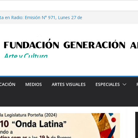
les”, Emisión N°175, Sábado 01 de Agosto de
ta en Radio: Emisión N° 971, Lunes 27 de
Casi Cuentos”, de Alcira Orsini, por Luis
a Patricia Nardo
filosofía y tecnología, por Gabriella Bianco
ta en Radio: Emisión N° 972, Lunes 03 de
s Barriales"-Arte y Cultura en la Ciudad- Declarado de Inte
CACIÓN
MEDIOS
ARTES VISUALES
ESPECIALES