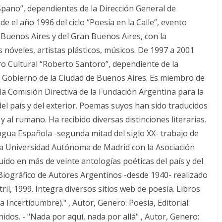
 Spano”, dependientes de la Dirección General de
e el año 1996 del ciclo “Poesía en la Calle”, evento
e Buenos Aires y del Gran Buenos Aires, con la
 nóveles, artistas plásticos, músicos. De 1997 a 2001
ro Cultural “Roberto Santoro”, dependiente de la
l Gobierno de la Ciudad de Buenos Aires. Es miembro de
la Comisión Directiva de la Fundación Argentina para la
el país y del exterior. Poemas suyos han sido traducidos
o y al rumano. Ha recibido diversas distinciones literarias.
ngua Española -segunda mitad del siglo XX- trabajo de
la Universidad Autónoma de Madrid con la Asociación
ido en más de veinte antologías poéticas del país y del
 Biográfico de Autores Argentinos -desde 1940- realizado
il, 1999. Integra diversos sitios web de poesía. Libros
 Incertidumbre)." , Autor, Genero: Poesía, Editorial:
dos. - "Nada por aquí, nada por allá" , Autor, Genero: