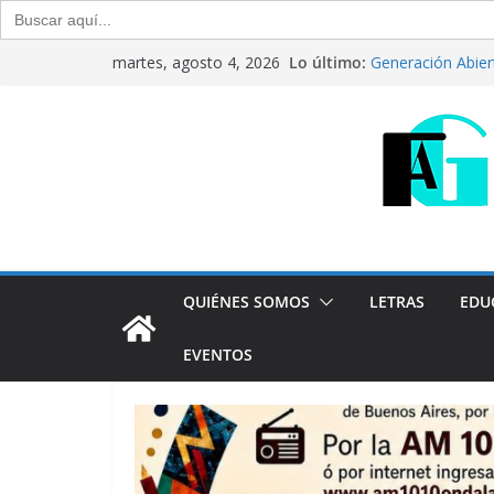
Buscar:
“Crónicas Barria
Saltar
Lo último:
martes, agosto 4, 2026
2026
al
Generación Abier
Julio de 2026
contenido
CRÍTICA LIBROS. “
Raúl Calvo y Nor
Del debate entre 
Generación Abier
Agosto de 2026
Programa radial "Crónica
QUIÉNES SOMOS
LETRAS
EDU
EVENTOS