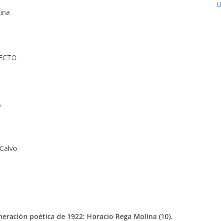
U
tina
YECTO
,
Calvo.
eración poética de 1922: Horacio Rega Molina (10).