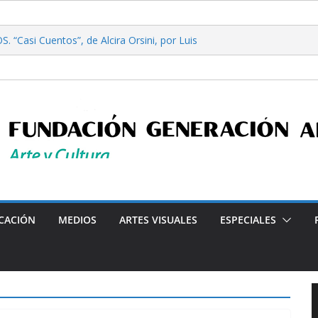
. “Casi Cuentos”, de Alcira Orsini, por Luis
ora Patricia Nardo
re filosofía y tecnología, por Gabriella Bianco
erta en Radio: Emisión N° 972, Lunes 03 de
26
iales”, Emisión N°175, Sábado 01 de Agosto de
erta en Radio: Emisión N° 971, Lunes 27 de
Programa radial "Crónicas Barriales"-Arte y Cultura en la
CACIÓN
MEDIOS
ARTES VISUALES
ESPECIALES