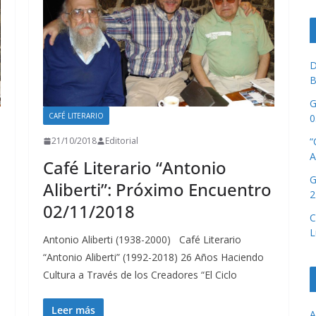
D
B
G
CAFÉ LITERARIO
0
“
21/10/2018
Editorial
A
Café Literario “Antonio
G
Aliberti”: Próximo Encuentro
2
02/11/2018
C
L
Antonio Aliberti (1938-2000) Café Literario
“Antonio Aliberti” (1992-2018) 26 Años Haciendo
Cultura a Través de los Creadores “El Ciclo
Leer más
A