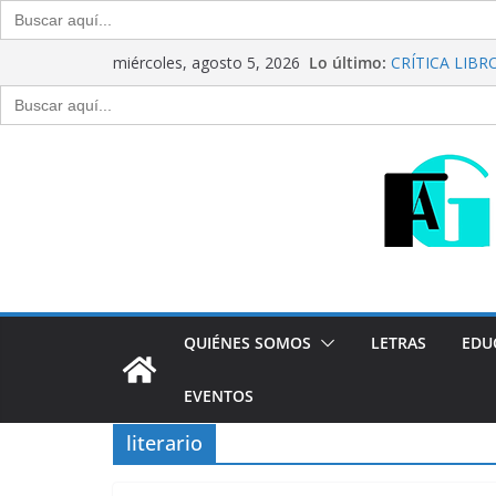
Buscar:
Saltar
Lo último:
CRÍTICA LIBROS
miércoles, agosto 5, 2026
al
Raúl Calvo y N
Buscar:
Del debate ent
contenido
Generación Abi
Agosto de 20
“Crónicas Barr
2026
Generación Abi
Julio de 2026
QUIÉNES SOMOS
LETRAS
EDU
EVENTOS
literario