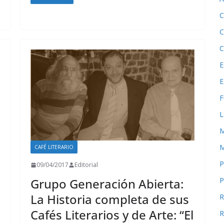
C
C
C
E
E
F
L
M
M
CAFÉ LITERARIO
P
09/04/2017
Editorial
P
Grupo Generación Abierta:
La Historia completa de sus
R
Cafés Literarios y de Arte: “El
R