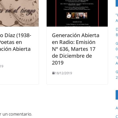
“
A
D
o Díaz (1938-
Generación Abierta
B
Poetas en
en Radio: Emisión
G
ción Abierta
N° 636, Martes 17
0
de Diciembre de
“
2019
A
19
G
18/12/2019
2
A
r un comentario.
C