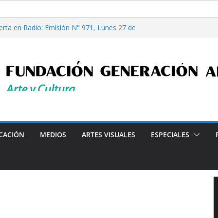
erta en Radio: Emisión N° 971, Lunes 27 de
iales”, Emisión N°176, Sábado 08 de Agosto de
e filosofía y tecnología, por Gabriella Bianco
erta en Radio: Emisión N° 972, Lunes 03 de
6
iales”, Emisión N°175, Sábado 01 de Agosto de
Programa radial "Crónicas Barriales"-Arte y Cultura e
CACIÓN
MEDIOS
ARTES VISUALES
ESPECIALES