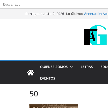
Buscar:
Saltar
Lo último:
Generación Abi
domingo, agosto 9, 2026
al
Julio de 2026
“Crónicas Barr
contenido
2026
Del debate entr
Generación Abi
Agosto de 202
“Crónicas Barr
2026
QUIÉNES SOMOS
LETRAS
EDU
EVENTOS
50