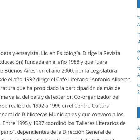
“
A
D
B
G
ta y ensayista, Lic. en Psicología. Dirige la Revista
0
-Educación) fundada en el año 1988 y que fuera
“
de Buenos Aires” en el año 2000, por la Legislatura
A
 el año 1992 dirige el Café Literario “Antonio Aliberti”,
G
eratura que ha propiciado la participación de más de
2
uma valía, del país y del exterior. Co-organizador del
e se realizó de 1992 a 1996 en el Centro Cultural
General de Bibliotecas Municipales y que convocó a los
 Entre 1995 y 1997 coordinó los Talleres Literarios de
A
 Spano”, dependientes de la Dirección General de
C