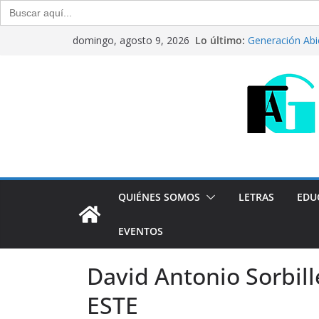
Buscar:
Saltar
Lo último:
Generación Abi
domingo, agosto 9, 2026
al
Julio de 2026
“Crónicas Barr
contenido
2026
Del debate entr
Generación Abi
Agosto de 202
“Crónicas Barr
2026
QUIÉNES SOMOS
LETRAS
EDU
EVENTOS
David Antonio Sorbil
ESTE