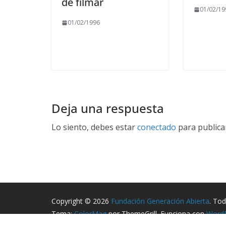
de filmar
01/02/19
01/02/1996
Deja una respuesta
Lo siento, debes estar
conectado
para publica
Copyright © 2026
Fundación Generación Abierta
. To
Tema:
ColorMag
por ThemeGrill. Funciona con
Word