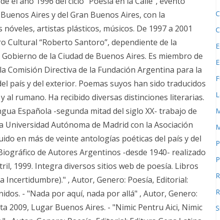
e el año 1996 del ciclo “Poesía en la Calle”, evento
C
e Buenos Aires y del Gran Buenos Aires, con la
 nóveles, artistas plásticos, músicos. De 1997 a 2001
C
ro Cultural “Roberto Santoro”, dependiente de la
E
l Gobierno de la Ciudad de Buenos Aires. Es miembro de
E
la Comisión Directiva de la Fundación Argentina para la
F
el país y del exterior. Poemas suyos han sido traducidos
L
o y al rumano. Ha recibido diversas distinciones literarias.
ngua Española -segunda mitad del siglo XX- trabajo de
M
la Universidad Autónoma de Madrid con la Asociación
M
ido en más de veinte antologías poéticas del país y del
P
 Biográfico de Autores Argentinos -desde 1940- realizado
P
il, 1999. Integra diversos sitios web de poesía. Libros
R
 Incertidumbre)." , Autor, Genero: Poesía, Editorial:
R
dos. - "Nada por aquí, nada por allá" , Autor, Genero:
rta 2009, Lugar Buenos Aires. - "Nimic Pentru Aici, Nimic
S