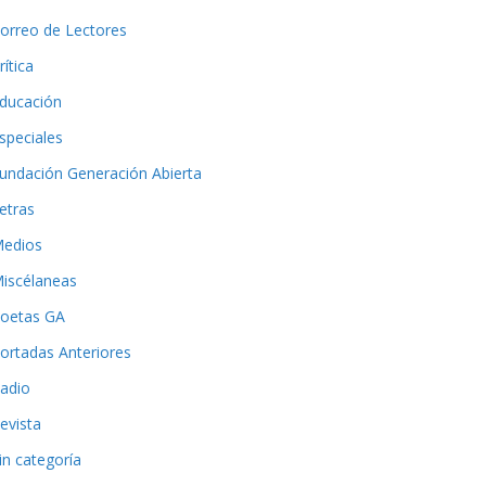
orreo de Lectores
rítica
ducación
speciales
undación Generación Abierta
etras
edios
iscélaneas
oetas GA
ortadas Anteriores
adio
evista
in categoría