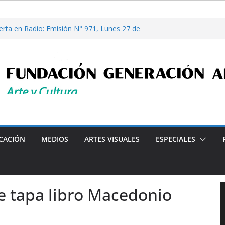
erta en Radio: Emisión N° 971, Lunes 27 de
iales”, Emisión N°176, Sábado 08 de Agosto de
e filosofía y tecnología, por Gabriella Bianco
erta en Radio: Emisión N° 972, Lunes 03 de
6
iales”, Emisión N°175, Sábado 01 de Agosto de
Programa radial "Crónicas Barriales"-Arte y Cultura en
CACIÓN
MEDIOS
ARTES VISUALES
ESPECIALES
le tapa libro Macedonio