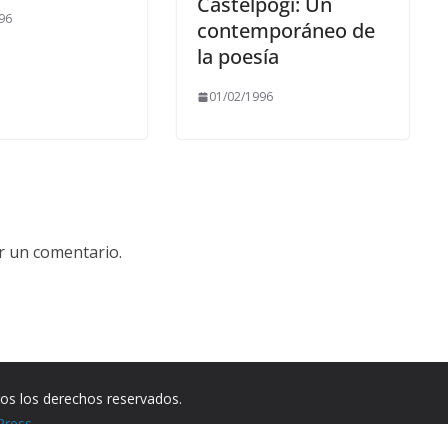
Castelpogi: Un
96
contemporáneo de
la poesía
01/02/1996
r un comentario.
dos los derechos reservados.
Press
.