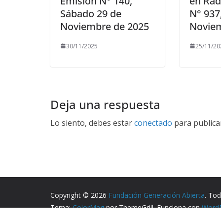
Emisión N° 140,
en Rad
Sábado 29 de
N° 937
Noviembre de 2025
Noviem
30/11/2025
25/11/20
Deja una respuesta
Lo siento, debes estar
conectado
para publica
Copyright © 2026
Fundación Generación Abierta
. To
Tema:
ColorMag
por ThemeGrill. Funciona con
Word