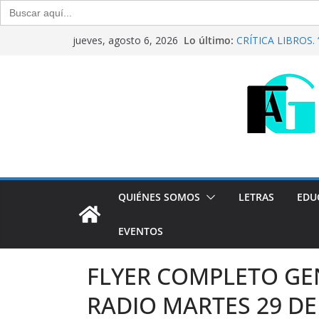
Buscar:
Saltar
Lo último:
CRÍTICA LIBROS. “C
jueves, agosto 6, 2026
al
Raúl Calvo y Nora
Del debate entre f
contenido
Generación Abiert
Agosto de 2026
“Crónicas Barrial
2026
Generación Abiert
Julio de 2026
QUIÉNES SOMOS
LETRAS
EDU
EVENTOS
FLYER COMPLETO GE
RADIO MARTES 29 DE