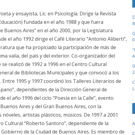
ta y ensayista, Lic. en Psicología. Dirige la Revista
D
-Educación) fundada en el año 1988 y que fuera
B
de Buenos Aires” en el año 2000, por la Legislatura
G
 el año 1992 dirige el Café Literario “Antonio Aliberti”,
0
eratura que ha propiciado la participación de más de
“
uma valía, del país y del exterior. Co-organizador del
A
e se realizó de 1992 a 1996 en el Centro Cultural
G
2
General de Bibliotecas Municipales y que convocó a los
 Entre 1995 y 1997 coordinó los Talleres Literarios de
C
L
 Spano”, dependientes de la Dirección General de
e el año 1996 del ciclo “Poesía en la Calle”, evento
e Buenos Aires y del Gran Buenos Aires, con la
 nóveles, artistas plásticos, músicos. De 1997 a 2001
ro Cultural “Roberto Santoro”, dependiente de la
A
l Gobierno de la Ciudad de Buenos Aires. Es miembro de
C