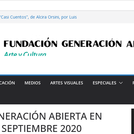
asi Cuentos”, de Alcira Orsini, por Luis
 Patricia Nardo
ilosofía y tecnología, por Gabriella Bianco
a en Radio: Emisión N° 972, Lunes 03 de
es”, Emisión N°175, Sábado 01 de Agosto de
a en Radio: Emisión N° 971, Lunes 27 de
Programa radial "Crónicas Barriales"-Arte y Cultura e
CACIÓN
MEDIOS
ARTES VISUALES
ESPECIALES
NERACIÓN ABIERTA EN
 SEPTIEMBRE 2020