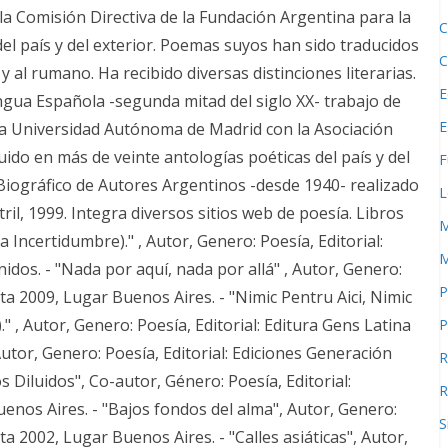
la Comisión Directiva de la Fundación Argentina para la
C
el país y del exterior. Poemas suyos han sido traducidos
C
o y al rumano. Ha recibido diversas distinciones literarias.
E
ngua Española -segunda mitad del siglo XX- trabajo de
E
la Universidad Autónoma de Madrid con la Asociación
ido en más de veinte antologías poéticas del país y del
F
 Biográfico de Autores Argentinos -desde 1940- realizado
L
il, 1999. Integra diversos sitios web de poesía. Libros
M
 Incertidumbre)." , Autor, Genero: Poesía, Editorial:
M
dos. - "Nada por aquí, nada por allá" , Autor, Genero:
P
rta 2009, Lugar Buenos Aires. - "Nimic Pentru Aici, Nimic
." , Autor, Genero: Poesía, Editorial: Editura Gens Latina
P
utor, Genero: Poesía, Editorial: Ediciones Generación
R
 Diluidos", Co-autor, Género: Poesía, Editorial:
R
enos Aires. - "Bajos fondos del alma", Autor, Genero:
S
ta 2002, Lugar Buenos Aires. - "Calles asiáticas", Autor,