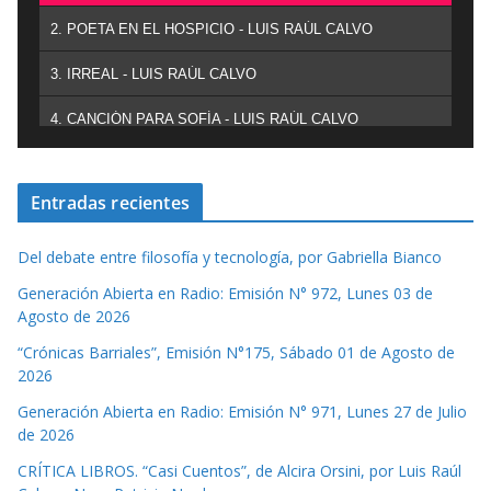
2. POETA EN EL HOSPICIO - LUIS RAÚL CALVO
3. IRREAL - LUIS RAÚL CALVO
4. CANCIÓN PARA SOFÍA - LUIS RAÚL CALVO
Entradas recientes
Del debate entre filosofía y tecnología, por Gabriella Bianco
Generación Abierta en Radio: Emisión N° 972, Lunes 03 de
Agosto de 2026
“Crónicas Barriales”, Emisión N°175, Sábado 01 de Agosto de
2026
Generación Abierta en Radio: Emisión N° 971, Lunes 27 de Julio
de 2026
CRÍTICA LIBROS. “Casi Cuentos”, de Alcira Orsini, por Luis Raúl