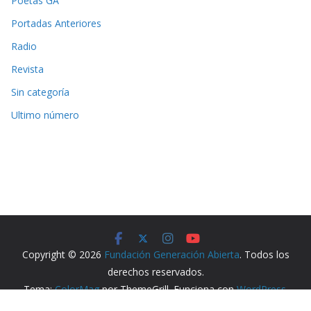
Poetas GA
Portadas Anteriores
Radio
Revista
Sin categoría
Ultimo número
Copyright © 2026
Fundación Generación Abierta
. Todos los
derechos reservados.
Tema:
ColorMag
por ThemeGrill. Funciona con
WordPress
.