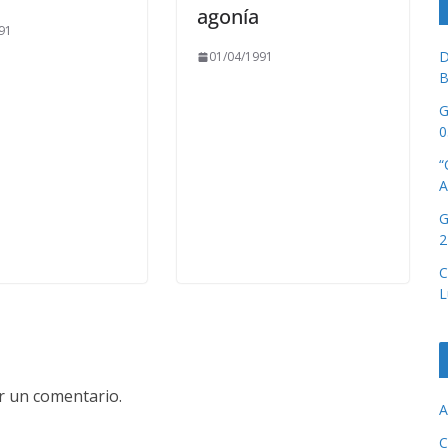
agonía
91
D
01/04/1991
B
G
0
“
A
G
2
C
L
r un comentario.
A
C