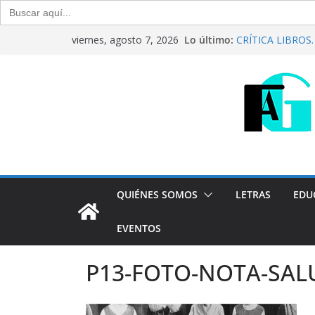
Buscar:
Saltar
Lo último:
CRÍTICA LIBROS. “
viernes, agosto 7, 2026
al
Raúl Calvo y Nor
Del debate entre 
contenido
Generación Abier
Agosto de 2026
“Crónicas Barria
2026
Generación Abier
Julio de 2026
QUIÉNES SOMOS
LETRAS
EDU
EVENTOS
P13-FOTO-NOTA-SAL