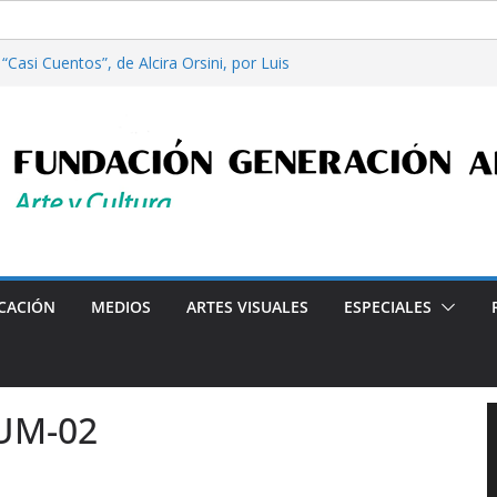
Casi Cuentos”, de Alcira Orsini, por Luis
a Patricia Nardo
filosofía y tecnología, por Gabriella Bianco
ta en Radio: Emisión N° 972, Lunes 03 de
les”, Emisión N°175, Sábado 01 de Agosto de
ta en Radio: Emisión N° 971, Lunes 27 de
Programa radial "Crónicas Barriales"-Arte y Cultura e
CACIÓN
MEDIOS
ARTES VISUALES
ESPECIALES
UM-02