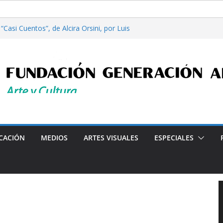
Casi Cuentos”, de Alcira Orsini, por Luis
a Patricia Nardo
filosofía y tecnología, por Gabriella Bianco
ta en Radio: Emisión N° 972, Lunes 03 de
les”, Emisión N°175, Sábado 01 de Agosto de
ta en Radio: Emisión N° 971, Lunes 27 de
Programa radial "Crónicas Barriales"-Arte y Cultura en
CACIÓN
MEDIOS
ARTES VISUALES
ESPECIALES