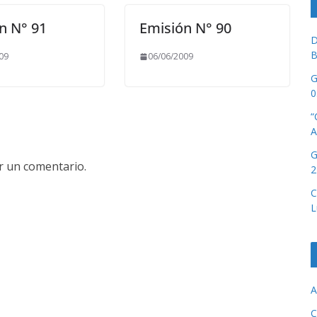
n N° 91
Emisión N° 90
D
B
09
06/06/2009
G
0
“
A
G
r un comentario.
2
C
L
A
C