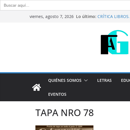
Buscar:
Saltar
Lo último:
CRÍTICA LIBROS. “
viernes, agosto 7, 2026
al
Raúl Calvo y Nor
Del debate entre 
contenido
Generación Abier
Agosto de 2026
“Crónicas Barria
2026
Generación Abier
Julio de 2026
QUIÉNES SOMOS
LETRAS
EDU
EVENTOS
TAPA NRO 78