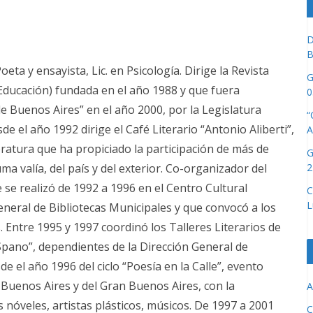
D
B
ta y ensayista, Lic. en Psicología. Dirige la Revista
G
-Educación) fundada en el año 1988 y que fuera
0
de Buenos Aires” en el año 2000, por la Legislatura
“
 el año 1992 dirige el Café Literario “Antonio Aliberti”,
A
eratura que ha propiciado la participación de más de
G
2
uma valía, del país y del exterior. Co-organizador del
e se realizó de 1992 a 1996 en el Centro Cultural
C
L
General de Bibliotecas Municipales y que convocó a los
 Entre 1995 y 1997 coordinó los Talleres Literarios de
 Spano”, dependientes de la Dirección General de
e el año 1996 del ciclo “Poesía en la Calle”, evento
e Buenos Aires y del Gran Buenos Aires, con la
A
 nóveles, artistas plásticos, músicos. De 1997 a 2001
C