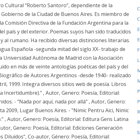
ro Cultural “Roberto Santoro”, dependiente de la
C
l Gobierno de la Ciudad de Buenos Aires. Es miembro de
C
la Comisión Directiva de la Fundación Argentina para la
E
el país y del exterior. Poemas suyos han sido traducidos
E
o y al rumano. Ha recibido diversas distinciones literarias.
ngua Española -segunda mitad del siglo XX- trabajo de
F
la Universidad Autónoma de Madrid con la Asociación
L
ido en más de veinte antologías poéticas del país y del
M
 Biográfico de Autores Argentinos -desde 1940- realizado
M
il, 1999. Integra diversos sitios web de poesía. Libros
P
 Incertidumbre)." , Autor, Genero: Poesía, Editorial:
dos. - "Nada por aquí, nada por allá" , Autor, Genero:
P
rta 2009, Lugar Buenos Aires. - "Nimic Pentru Aici, Nimic
R
." , Autor, Genero: Poesía, Editorial: Editura Gens Latina
R
utor, Genero: Poesía, Editorial: Ediciones Generación
S
 Diluidos", Co-autor, Género: Poesía, Editorial: