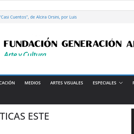
asi Cuentos”, de Alcira Orsini, por Luis
 Patricia Nardo
ilosofía y tecnología, por Gabriella Bianco
a en Radio: Emisión N° 972, Lunes 03 de
es”, Emisión N°175, Sábado 01 de Agosto de
a en Radio: Emisión N° 971, Lunes 27 de
Programa radial "Crónicas Barriales"-Arte y Cultura en la
CACIÓN
MEDIOS
ARTES VISUALES
ESPECIALES
TICAS ESTE