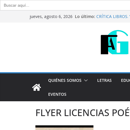
Buscar:
Saltar
Lo último:
CRÍTICA LIBROS. “C
jueves, agosto 6, 2026
al
Raúl Calvo y Nora
Del debate entre f
contenido
Generación Abiert
Agosto de 2026
“Crónicas Barrial
2026
Generación Abiert
Julio de 2026
QUIÉNES SOMOS
LETRAS
EDU
EVENTOS
FLYER LICENCIAS POÉ