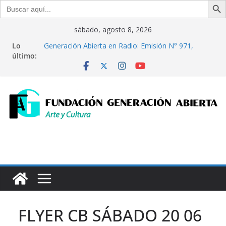
Buscar:
Saltar
sábado, agosto 8, 2026
al
Lo
Generación Abierta en Radio: Emisión N° 971,
contenido
último:
Lunes 27 de Julio de 2026
“Crónicas Barriales”, Emisión N°176, Sábado 08 de
Agosto de 2026
Del debate entre filosofía y tecnología, por
Gabriella Bianco
Generación Abierta en Radio: Emisión N° 972,
Lunes 03 de Agosto de 2026
“Crónicas Barriales”, Emisión N°175, Sábado 01 de
Programa radial "Crónicas Barriales"-Arte y Cultura
Agosto de 2026
FLYER CB SÁBADO 20 06