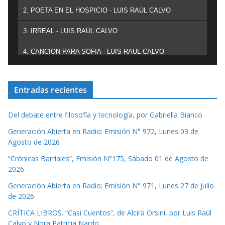
2. POETA EN EL HOSPICIO - LUIS RAÚL CALVO
3. IRREAL - LUIS RAÚL CALVO
4. CANCIÓN PARA SOFÍA - LUIS RAÚL CALVO
Entradas recientes
Del debate entre filosofía y tecnología, por Gabriella Bianco
Generación Abierta en Radio: Emisión N° 972, Lunes 03 de
Agosto de 2026
“Crónicas Barriales”, Emisión N°175, Sábado 01 de Agosto de
2026
Generación Abierta en Radio: Emisión N° 971, Lunes 27 de Julio
de 2026
CRÍTICA LIBROS. “Casi Cuentos”, de Alcira Orsini, por Luis Raúl
Calvo y Nora Patricia Nardo