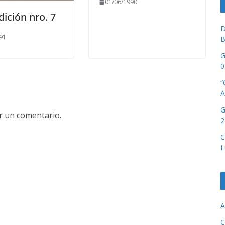
01/06/1990
dición nro. 7
D
91
B
G
0
“
A
G
r un comentario.
2
C
L
A
C