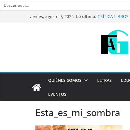
Buscar:
Saltar
Lo último:
CRÍTICA LIBROS. “
viernes, agosto 7, 2026
al
Raúl Calvo y Nor
Del debate entre 
contenido
Generación Abier
Agosto de 2026
“Crónicas Barria
2026
Generación Abier
Julio de 2026
QUIÉNES SOMOS
LETRAS
EDU
EVENTOS
Esta_es_mi_sombra