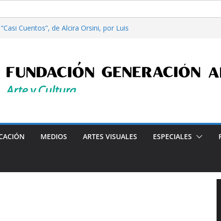
Casi Cuentos”, de Alcira Orsini, por Luis
a Patricia Nardo
filosofía y tecnología, por Gabriella Bianco
ta en Radio: Emisión N° 972, Lunes 03 de
les”, Emisión N°175, Sábado 01 de Agosto de
ta en Radio: Emisión N° 971, Lunes 27 de
Programa radial "Crónicas Barriales"-Arte y Cultura e
CACIÓN
MEDIOS
ARTES VISUALES
ESPECIALES