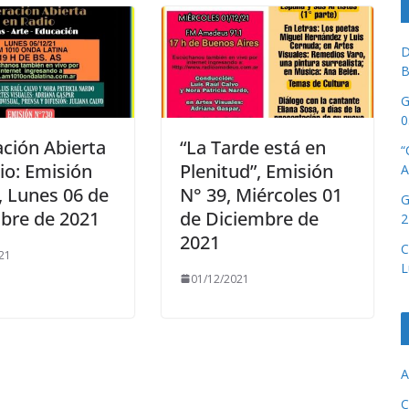
D
B
G
0
ción Abierta
“La Tarde está en
“
io: Emisión
Plenitud”, Emisión
A
, Lunes 06 de
N° 39, Miércoles 01
G
bre de 2021
de Diciembre de
2
2021
C
21
L
01/12/2021
A
C