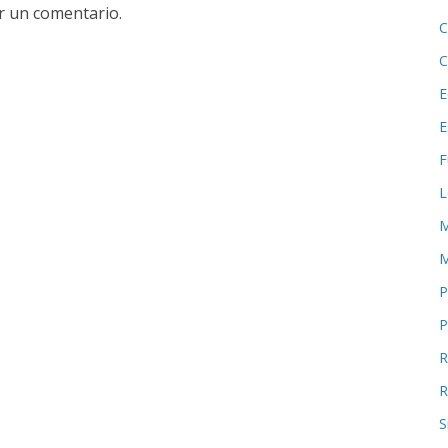
r un comentario.
C
C
E
E
F
L
M
M
P
P
R
R
S