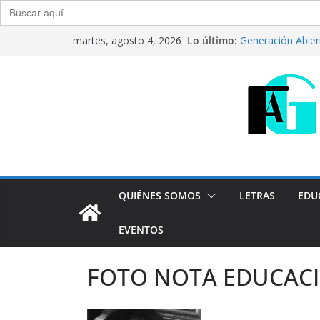
Buscar:
Saltar
Lo último:
Generación Abier
martes, agosto 4, 2026
al
Julio de 2026
CRÍTICA LIBROS. “
contenido
Raúl Calvo y Nor
Del debate entre 
Generación Abier
Agosto de 2026
“Crónicas Barria
2026
Programa radial "C
QUIÉNES SOMOS
LETRAS
EDU
EVENTOS
FOTO NOTA EDUCACI