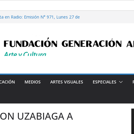
ta en Radio: Emisión N° 971, Lunes 27 de
Casi Cuentos”, de Alcira Orsini, por Luis
a Patricia Nardo
filosofía y tecnología, por Gabriella Bianco
ta en Radio: Emisión N° 972, Lunes 03 de
les”, Emisión N°175, Sábado 01 de Agosto de
rónicas Barriales"-Arte y Cultura en la Ciudad- Declarado de
CACIÓN
MEDIOS
ARTES VISUALES
ESPECIALES
ON UZABIAGA A