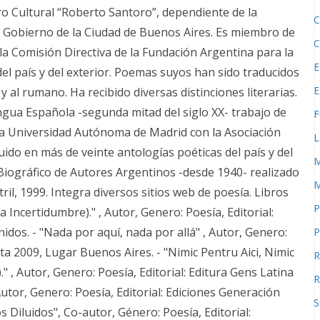
ro Cultural “Roberto Santoro”, dependiente de la
C
l Gobierno de la Ciudad de Buenos Aires. Es miembro de
C
la Comisión Directiva de la Fundación Argentina para la
E
el país y del exterior. Poemas suyos han sido traducidos
E
o y al rumano. Ha recibido diversas distinciones literarias.
ngua Española -segunda mitad del siglo XX- trabajo de
F
la Universidad Autónoma de Madrid con la Asociación
L
ido en más de veinte antologías poéticas del país y del
M
 Biográfico de Autores Argentinos -desde 1940- realizado
M
il, 1999. Integra diversos sitios web de poesía. Libros
P
 Incertidumbre)." , Autor, Genero: Poesía, Editorial:
dos. - "Nada por aquí, nada por allá" , Autor, Genero:
P
rta 2009, Lugar Buenos Aires. - "Nimic Pentru Aici, Nimic
R
." , Autor, Genero: Poesía, Editorial: Editura Gens Latina
R
utor, Genero: Poesía, Editorial: Ediciones Generación
S
 Diluidos", Co-autor, Género: Poesía, Editorial: