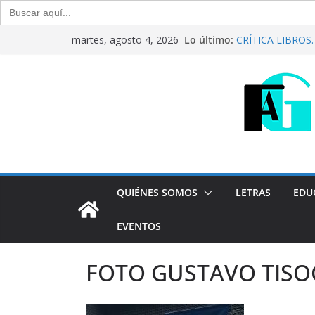
Buscar:
Saltar
Lo último:
CRÍTICA LIBROS. “
martes, agosto 4, 2026
al
Raúl Calvo y Nor
Del debate entre 
contenido
Generación Abier
Agosto de 2026
“Crónicas Barria
2026
Generación Abier
Julio de 2026
QUIÉNES SOMOS
LETRAS
EDU
EVENTOS
FOTO GUSTAVO TISOC