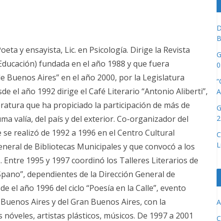
D
B
ta y ensayista, Lic. en Psicología. Dirige la Revista
G
-Educación) fundada en el año 1988 y que fuera
0
de Buenos Aires” en el año 2000, por la Legislatura
“
 el año 1992 dirige el Café Literario “Antonio Aliberti”,
A
eratura que ha propiciado la participación de más de
G
2
uma valía, del país y del exterior. Co-organizador del
e se realizó de 1992 a 1996 en el Centro Cultural
C
L
General de Bibliotecas Municipales y que convocó a los
 Entre 1995 y 1997 coordinó los Talleres Literarios de
 Spano”, dependientes de la Dirección General de
e el año 1996 del ciclo “Poesía en la Calle”, evento
e Buenos Aires y del Gran Buenos Aires, con la
A
 nóveles, artistas plásticos, músicos. De 1997 a 2001
C