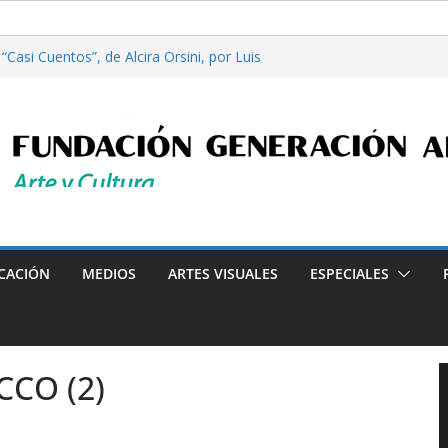
Casi Cuentos”, de Alcira Orsini, por Luis
a Patricia Nardo
filosofía y tecnología, por Gabriella Bianco
ta en Radio: Emisión N° 972, Lunes 03 de
les”, Emisión N°175, Sábado 01 de Agosto de
ta en Radio: Emisión N° 971, Lunes 27 de
Programa radial "Crónicas Barriales"-Arte y Cultura
CACIÓN
MEDIOS
ARTES VISUALES
ESPECIALES
CO (2)